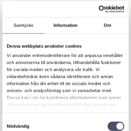
Write a review!
Samtycke
Information
Om
Related products
Denna webbplats använder cookies
Vi använder enhetsidentifierare för att anpassa innehållet
och annonserna till användarna, tillhandahålla funktioner
för sociala medier och analysera vår trafik. Vi
vidarebefordrar även sådana identifierare och annan
information från din enhet till de sociala medier och
annons- och analysföretag som vi samarbetar med.
Dessa kan i sin tur kombinera informationen med annan
information som du har tillhandahållit eller som de har
EB110 tryck och dra
samlat in när du har använt deras tjänster.
gsats 10 ton - Reho
Samtyckesval
bot
Nödvändig
Grundsats (EB110)