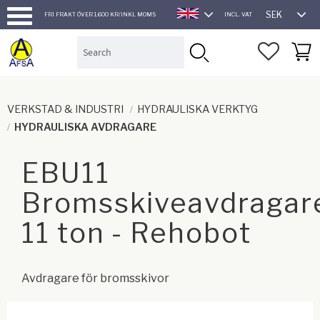
SEK
FRI FRAKT ÖVER 1.600 KR/INKL MOMS
INCL. VAT
ENGLISH
Menu
FAVORI
BASK
VERKSTAD & INDUSTRI
HYDRAULISKA VERKTYG
HYDRAULISKA AVDRAGARE
EBU11
Bromsskiveavdragar
11 ton - Rehobot
Avdragare för bromsskivor