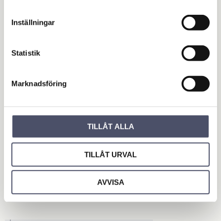
12 170,00
KR
Inställningar
INFO
Statistik
Add to favorites
Marknadsföring
Reviews
You
TILLÅT ALLA
TILLÅT URVAL
AVVISA
Be the first to leave a review.