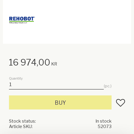
16 974,00
KR
Quantity
pc.
Add to f
BUY
Stock status
In stock
Article SKU
52073