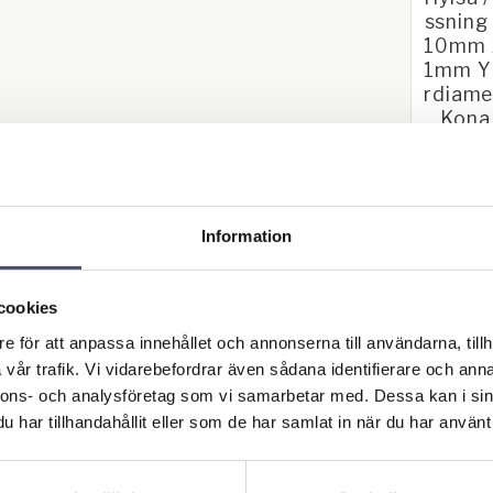
ssning
10mm 
1mm Y
rdiame
Kona
Kona 1.
110mm x 
Ytterdiam
105,0
Information
BUY
cookies
e för att anpassa innehållet och annonserna till användarna, tillh
vår trafik. Vi vidarebefordrar även sådana identifierare och anna
nnons- och analysföretag som vi samarbetar med. Dessa kan i sin
har tillhandahållit eller som de har samlat in när du har använt 