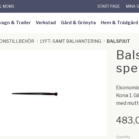
KL MOMS
START PAGE
MINA 
vagn & Trailer
Verkstad
Gård & Grönyta
Hem & Trädgård
DONSTILLBEHÖR
LYFT- SAMT BALHANTERING
BALSPJUT
Bal
spe
Ekonomial
Kona 1. G
med mutt
483,
Quantity