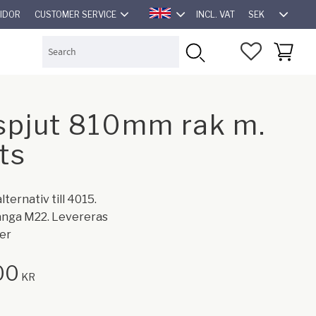
SEK
SIDOR
CUSTOMER SERVICE
INCL. VAT
ENGLISH
FAVORITES
BASKET
spjut 810mm rak m.
ts
ternativ till 4015.
änga M22. Levereras
er
00
KR