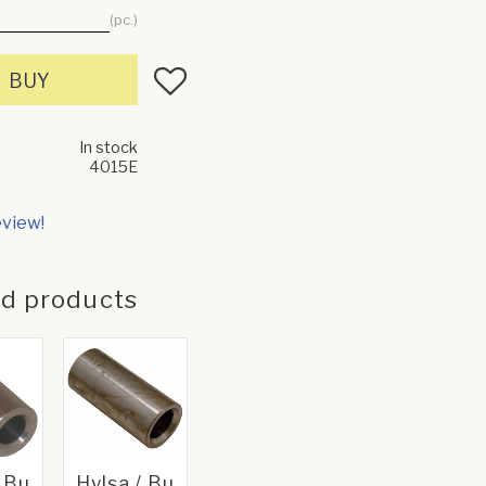
pc.
Add to favorites
BUY
In stock
4015E
eview!
ed products
/ Bu
Hylsa / Bu