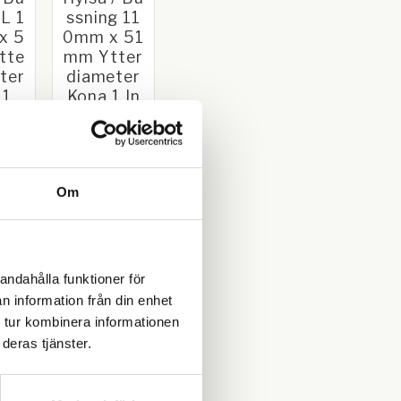
 L 1
ssning 11
x 5
0mm x 51
tte
mm Ytter
ter
diameter
 1
Kona 1 In
ga spår
 L
51mm
Kona 1. L
eter.
110mm x 51mm
Ytterdiameter.
0
109,00
Inga spår
KR
KR
Om
BUY
Add to favorites
Add to favorites
andahålla funktioner för
n information från din enhet
 tur kombinera informationen
deras tjänster.