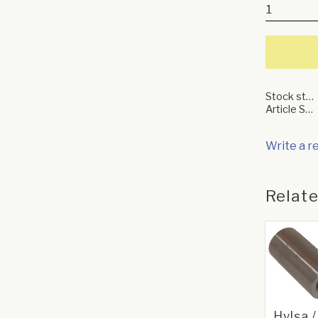
Stock status
Article SKU
Write a r
Relat
Hylsa 