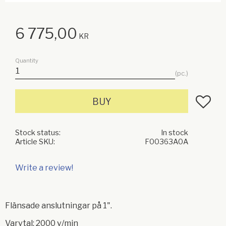
6 775,00
KR
Quantity
pc.
Add to f
BUY
Stock status
In stock
Article SKU
F00363A0A
Write a review!
Flänsade anslutningar på 1".
Varvtal: 2000 v/min