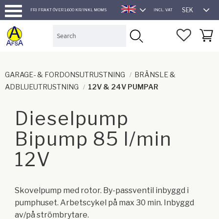
SEK
FRI FRAKT ÖVER 1.600 KR/INKL MOMS
INCL. VAT
ENGLISH
Menu
FAVORI
BASK
GARAGE- & FORDONSUTRUSTNING
BRÄNSLE &
ADBLUEUTRUSTNING
12V & 24V PUMPAR
Dieselpump
Bipump 85 l/min
12V
Skovelpump med rotor. By-passventil inbyggd i
pumphuset. Arbetscykel på max 30 min. Inbyggd
av/på strömbrytare.