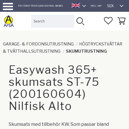
SEK
FRI FRAKT ÖVER 1.600 KR/INKL MOMS
INCL. VAT
ENGLISH
Menu
FAVORI
BASK
GARAGE- & FORDONSUTRUSTNING
HÖGTRYCKSTVÄTTAR
& TVÄTTHALLSUTRUSTNING
SKUMUTRUSTNING
Easywash 365+
skumsats ST-75
(200160604)
Nilfisk Alto
Skumsats med tillbehör KW. Som passar bland