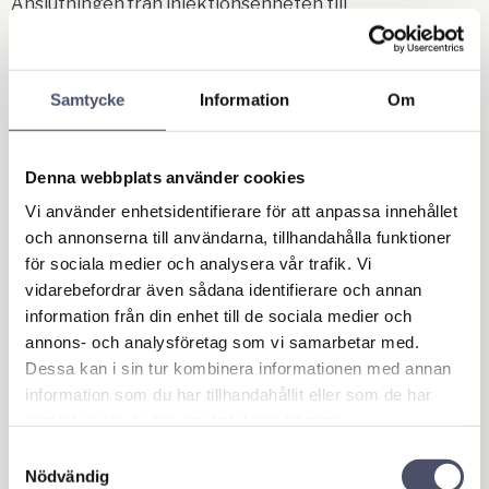
Anslutningen från injektionsenheten till
högtrycksskumlansen görs med valfri högtrycksslang
med en längd upp till 40 m.
Skumsprutanordningen används för skölj och
Samtycke
Information
Om
rengöring.
Stora besparingar av både rengöringsmedel och tid kan
Denna webbplats använder cookies
uppnås eftersom skumlansen
Vi använder enhetsidentifierare för att anpassa innehållet
har rengöringsmedel direkt tillgängligt utan att man
och annonserna till användarna, tillhandahålla funktioner
behöver ändra inställningar på
för sociala medier och analysera vår trafik. Vi
vidarebefordrar även sådana identifierare och annan
enheten eller att man behöver ytterligare annan
information från din enhet till de sociala medier och
utrustning.
annons- och analysföretag som vi samarbetar med.
Det är möjligt att förenkla hanteringen och öka
Dessa kan i sin tur kombinera informationen med annan
effektiviteten ytterligare genom att använda två
information som du har tillhandahållit eller som de har
slangupprullare.
samlat in när du har använt deras tjänster.
Samtyckesval
Nödvändig
Eftersom varje skuminjektor innehåller två munstycken