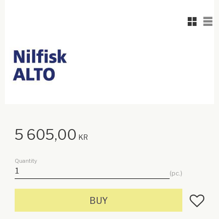
Grid vi
Lis
5 605,00
KR
Quantity
pc.
Add to f
BUY