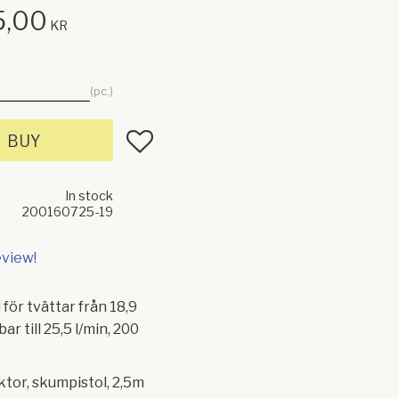
5,00
KR
pc.
Add to favorites
BUY
In stock
200160725-19
eview!
för tvättar från 18,9
bar till 25,5 l/min, 200
tor, skumpistol, 2,5m