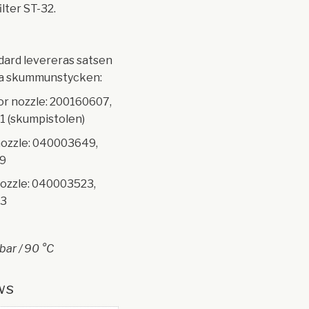
ilter ST-32.
ard levereras satsen
a skummunstycken:
tor nozzle: 200160607,
,1 (skumpistolen)
nozzle: 040003649,
,9
nozzle: 040003523,
,3
bar / 90 °C
ws