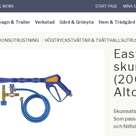
KL MOMS
START PAGE
MINA 
vagn & Trailer
Verkstad
Gård & Grönyta
Hem & Trädgård
RDONSUTRUSTNING
HÖGTRYCKSTVÄTTAR & TVÄTTHALLSUTRU
Eas
sku
(20
Alt
Skumsats 
Som pass
och Nilfis