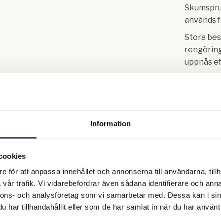
Skumspru
används f
Stora bes
rengöring
uppnås e
har rengö
tillgängli
behöver ä
enheten e
Information
ytterliga
Det är möj
cookies
hanterin
e för att anpassa innehållet och annonserna till användarna, tillh
effektivi
vår trafik. Vi vidarebefordrar även sådana identifierare och anna
genom at
nnons- och analysföretag som vi samarbetar med. Dessa kan i sin
slanguppr
har tillhandahållit eller som de har samlat in när du har använt 