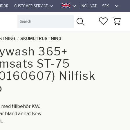
SEK
SIDOR
CUSTOMER SERVICE
INCL. VAT
ENGLISH
FAVORITES
BASKET
STNING
SKUMUTRUSTNING
ywash 365+
msats ST-75
0160607) Nilfisk
o
med tillbehör KW.
ar bland annat Kew
k.