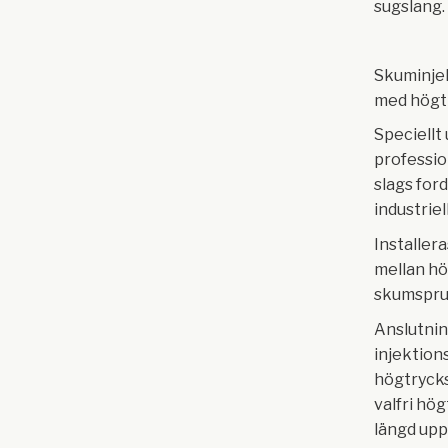
sugslang.
Skuminjek
med högt
Speciellt
professio
slags for
industrie
Installer
mellan h
skumspru
Anslutnin
injektion
högtryck
valfri hö
längd upp 