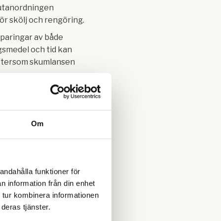
tanordningen
ör skölj och rengöring.
paringar av både
smedel och tid kan
ftersom skumlansen
ringsmedel direkt
gt utan att man
ndra inställningar på
ller att man behöver
Om
re annan utrustning.
ligt att förenkla
gen och öka
andahålla funktioner för
teten ytterligare
n information från din enhet
t använda två
 tur kombinera informationen
ullare.
deras tjänster.