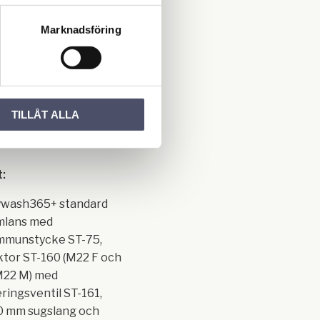
varje skuminjektor
Marknadsföring
r två munstycken och
ett munstycke som
efter
tvättens prestanda,
 några olika utföranden
TILLÅT ALLA
set.
:
ywash365+ standard
mlans med
mmunstycke ST-75,
ktor ST-160 (M22 F och
M22 M) med
ringsventil ST-161,
0 mm sugslang och