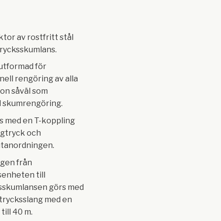
tor av rostfritt stål
rycksskumlans.
 utformad för
nell rengöring av alla
don såväl som
ll skumrengöring.
as med en T-koppling
ögtryck och
tanordningen.
gen från
senheten till
sskumlansen görs med
gtrycksslang med en
till 40 m.