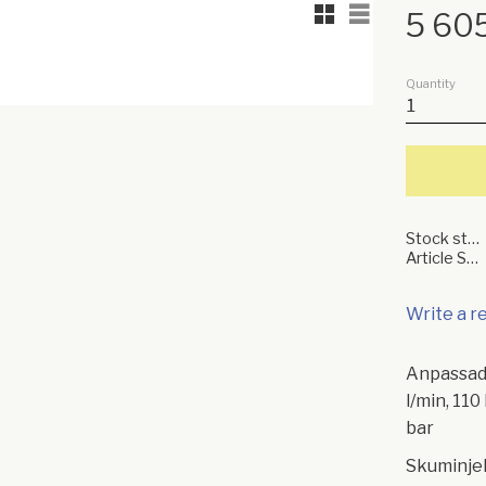
Grid view
List view
5 60
Quantity
Stock status
Article SKU
Write a r
Anpassad 
l/min, 110 
bar
Skuminjek