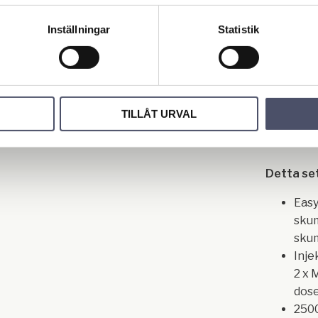
Eftersom 
Inställningar
Statistik
innehålle
pistolen 
anpassas 
högtrycks
så har vi
TILLÅT URVAL
på dessa 
Detta set
Eas
sku
sku
Inje
2 x 
dose
250