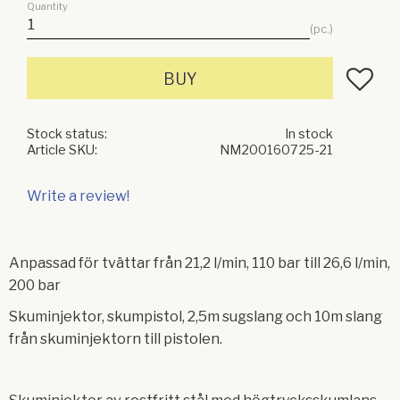
Quantity
pc.
Add to f
BUY
Stock status
In stock
Article SKU
NM200160725-21
Write a review!
Anpassad för tvättar från 21,2 l/min, 110 bar till 26,6 l/min,
200 bar
Skuminjektor, skumpistol, 2,5m sugslang och 10m slang
från skuminjektorn till pistolen.