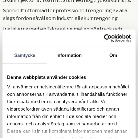
Skuminjektor av rostfritt stål med högtrycksskumlans.
Speciellt utformad för professionell rengöring av alla
slags fordon såväl som industriell skumrengöring.
Installeras med en T-koppling mellan högtryck och
skumsprutanordningen.
Anslutningen från injektionsenheten till
högtrycksskumlansen görs med valfri högtrycksslang
Samtycke
Information
Om
med en längd upp till 40 m.
Skumsprutanordningen används för skölj och
Denna webbplats använder cookies
rengöring.
Vi använder enhetsidentifierare för att anpassa innehållet
Stora besparingar av både rengöringsmedel och tid kan
och annonserna till användarna, tillhandahålla funktioner
uppnås eftersom skumlansen
för sociala medier och analysera vår trafik. Vi
vidarebefordrar även sådana identifierare och annan
har rengöringsmedel direkt tillgängligt utan att man
information från din enhet till de sociala medier och
behöver ändra inställningar på
annons- och analysföretag som vi samarbetar med.
enheten eller att man behöver ytterligare annan
Dessa kan i sin tur kombinera informationen med annan
utrustning.