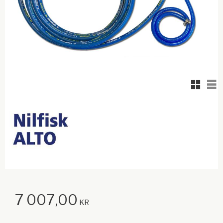
Grid vi
Lis
7 007,00
KR