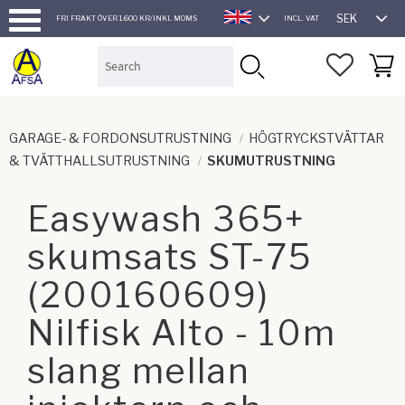
SEK
FRI FRAKT ÖVER 1.600 KR/INKL MOMS
INCL. VAT
ENGLISH
Menu
FAVORI
BASK
GARAGE- & FORDONSUTRUSTNING
HÖGTRYCKSTVÄTTAR
& TVÄTTHALLSUTRUSTNING
SKUMUTRUSTNING
Easywash 365+
skumsats ST-75
(200160609)
Nilfisk Alto - 10m
slang mellan