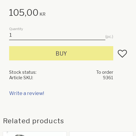
105,00
KR
Quantity
pc.
Add to f
BUY
Stock status
To order
Article SKU
9361
Write a review!
Related products