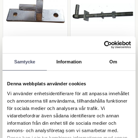
Hake 19 mm tapp
Hake med gänga 19
mm tapp - 95mm gä
Bultdiameter: 19 mm. Storlek
Samtycke
Information
Om
på monteringsplatta: 200 mm
nga
x 50 mm. Storlek
Hake med gänga. Rund
monteringshål: 14,5 mm.
sektion. Tapptorlek: 19mm.
Galvanizerad. Se mer info
Galvanizerad
nedan!
144,00
134,00
Denna webbplats använder cookies
KR
KR
Vi använder enhetsidentifierare för att anpassa innehållet
och annonserna till användarna, tillhandahålla funktioner
för sociala medier och analysera vår trafik. Vi
BUY
BUY
Add to favorites
Add 
vidarebefordrar även sådana identifierare och annan
information från din enhet till de sociala medier och
annons- och analysföretag som vi samarbetar med.
Dessa kan i sin tur kombinera informationen med annan