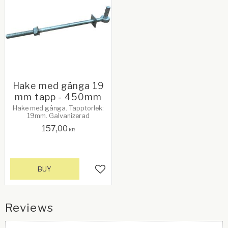
Hake med gänga 19
mm tapp - 450mm
Hake med gänga. Tapptorlek:
19mm. Galvanizerad
157,00
KR
BUY
Add to favorites
Reviews