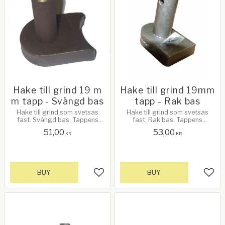
Hake till grind 19 m
Hake till grind 19mm
m tapp - Svängd bas
tapp - Rak bas
Hake till grind som svetsas
Hake till grind som svetsas
fast. Svängd bas. Tappens
fast. Rak bas. Tappens
diameter: 19 mm
diameter: 19 mm. Bredd: 50mm
51,00
53,00
KR
KR
BUY
BUY
Add to favorites
Add 