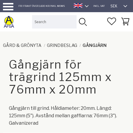
SEK
FRI FRAKT ÖVER 1.600 KR/INKL MOMS
INCL. VAT
ENGLISH
Menu
FAVORI
BASK
GÅRD & GRÖNYTA
GRINDBESLAG
GÅNGJÄRN
Gångjärn för
trägrind 125mm x
76mm x 20mm
Gångjärn till grind. Håldiameter: 20mm. Längd:
125mm (5"). Avstånd mellan gafflarna: 76mm (3").
Galvanizerad