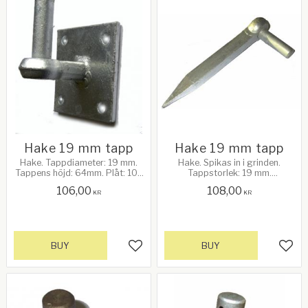
Hake 19 mm tapp
Hake 19 mm tapp
Hake. Tappdiameter: 19 mm.
Hake. Spikas in i grinden.
Tappens höjd: 64mm. Plåt: 102
Tappstorlek: 19 mm.
mm (4") x 102 mm (4"). Avstånd
Galvanizerad
106,00
108,00
platta till C/C tapp: 67 mm.
KR
KR
Galvanizerad
BUY
BUY
Add to favorites
Add 