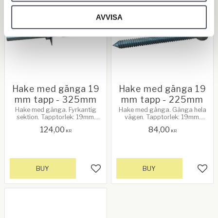
AVVISA
Hake med gänga 19
Hake med gänga 19
mm tapp - 325mm
mm tapp - 225mm
Hake med gänga. Fyrkantig
Hake med gänga. Gänga hela
sektion. Tapptorlek: 19mm.
vägen. Tapptorlek: 19mm.
Galvanizerad
Galvanizerad
124,00
84,00
KR
KR
BUY
BUY
Add to favorites
Add 