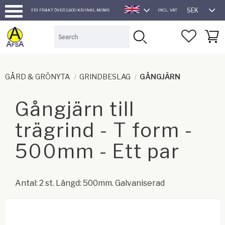
SEK
FRI FRAKT ÖVER 1.600 KR/INKL MOMS
INCL. VAT
ENGLISH
Menu
FAVORI
BASK
GÅRD & GRÖNYTA
GRINDBESLAG
GÅNGJÄRN
Gångjärn till
trägrind - T form -
500mm - Ett par
Antal: 2 st. Längd: 500mm. Galvaniserad