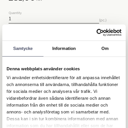
Quantity
pc.
Add to f
BUY
Samtycke
Information
Om
Stock status
In stock
Article SKU
4267
Denna webbplats använder cookies
Write a review!
Vi använder enhetsidentifierare för att anpassa innehållet
och annonserna till användarna, tillhandahålla funktioner
för sociala medier och analysera vår trafik. Vi
Reviews
vidarebefordrar även sådana identifierare och annan
information från din enhet till de sociala medier och
annons- och analysföretag som vi samarbetar med.
You
Dessa kan i sin tur kombinera informationen med annan
information som du har tillhandahållit eller som de har