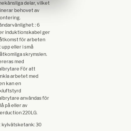
ekänsliga delar, vilket
inerar behovet av
ontering.
ndarvänlighet: : 6
r induktionskabel ger
åtkomst för arbeten
 upp eller i små
åtkomliga skrymslen.
ereras med
lbrytare För att
nkla arbetet med
en kan en
kluftstyrd
lbrytare användas för
lå på eller av
erduction 220LG.
 kylvätsketank: 30