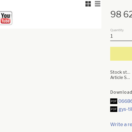
Grid view
List view
98 6
Quantity
Stock status
Article SKU
Download
06686
gys-t
Write a r