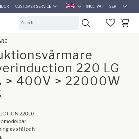
SEK
SIDOR
CUSTOMER SERVICE
INCL. VAT
ENGLISH
FAVORITES
BASKET
ARE
uktionsvärmare
erinduction 220 LG
 > 400V > 22000W
S
CTION 220LG
r omedelbar
ng av stål och
.