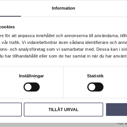
2200
Information
60 1
till
Glöd
cookies
Uppv
e för att anpassa innehållet och annonserna till användarna, tillh
Hård
vår trafik. Vi vidarebefordrar även sådana identifierare och anna
Kap
nnons- och analysföretag som vi samarbetar med. Dessa kan i sin
just
har tillhandahållit eller som de har samlat in när du har använt 
Värm
upp 
(800
Inställningar
Statistik
Säk
tids
upp
låga
arbe
TILLÅT URVAL
anvä
rör 