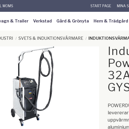
KL MOMS
START PAGE
MINA 
vagn & Trailer
Verkstad
Gård & Grönyta
Hem & Trädgård
DUSTRI
SVETS & INDUKTIONSVÄRMARE
INDUKTIONSVÄRM
Ind
Pow
32A
GY
POWERDU
leverera
uppvärmni
aluminium