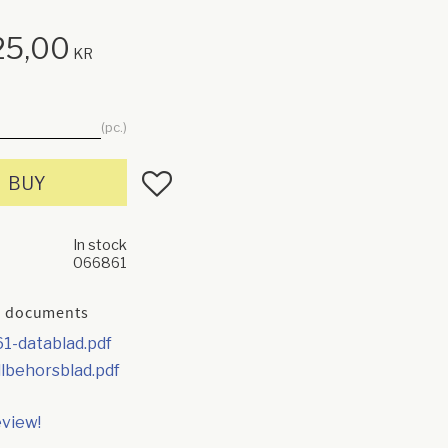
25,00
KR
pc.
Add to favorites
BUY
In stock
066861
 documents
1-datablad.pdf
illbehorsblad.pdf
eview!