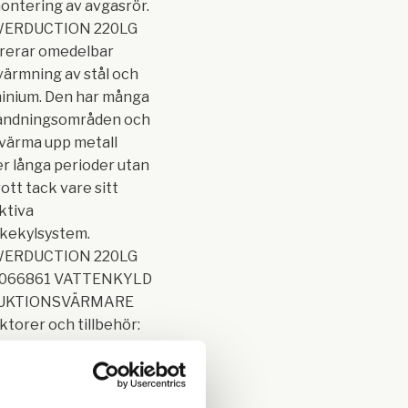
ntering av avgasrör.
ERDUCTION 220LG
rerar omedelbar
ärmning av stål och
inium. Den har många
ändningsområden och
värma upp metall
r långa perioder utan
ott tack vare sitt
ktiva
kekylsystem.
ERDUCTION 220LG
. 066861 VATTENKYLD
UKTIONSVÄRMARE
ktorer och tillbehör:
v. kylkapacitet
ketank 50 Hz A W kHz
g m m 400 V 3~ ≥32