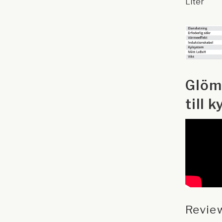
Liter
Glöm 
till 
Revie