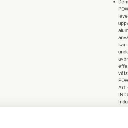
Demo
POW
leve
uppv
alum
anv
kan 
unde
avbr
effe
väts
POW
Art
IND
Indu
Frek
väts
cm k