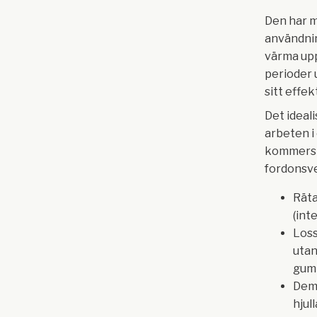
Den har 
användni
värma upp
perioder 
sitt effe
Det ideal
arbeten i 
kommersi
fordonsv
Räta
(inte
Loss
utan
gum
Dem
hjul