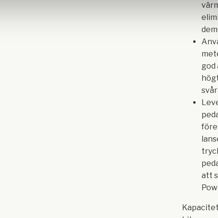
värm
elim
dem
Anvä
mete
god 
högt
svår
Lev
peda
före
lans
tryc
peda
att s
Pow
Kapacitet