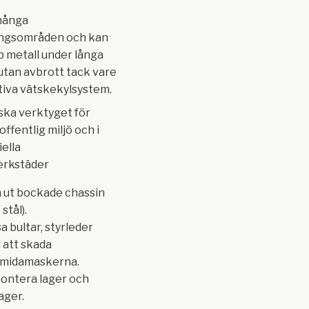
många
ngsområden och kan
 metall under långa
utan avbrott tack vare
ktiva vätskekylsystem.
iska verktyget för
offentlig miljö och i
ella
erkstäder
 ut bockade chassin
 stål).
a bultar, styrleder
 att skada
midamaskerna.
ontera lager och
lager.