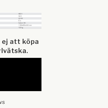
ej att köpa
kylvätska.
ws