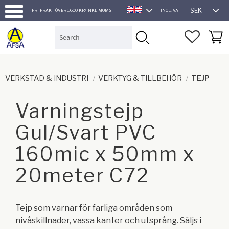
SEK
FRI FRAKT ÖVER 1.600 KR/INKL MOMS
INCL. VAT
ENGLISH
Menu
FAVORI
BASK
VERKSTAD & INDUSTRI
VERKTYG & TILLBEHÖR
TEJP
Varningstejp
Gul/Svart PVC
160mic x 50mm x
20meter C72
Tejp som varnar för farliga områden som
nivåskillnader, vassa kanter och utsprång. Säljs i