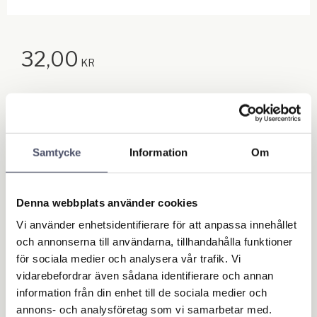
32,00
KR
Quantity
pc.
Samtycke
Information
Om
Add to f
BUY
Stock status
In stock
Denna webbplats använder cookies
Article SKU
9599
Vi använder enhetsidentifierare för att anpassa innehållet
och annonserna till användarna, tillhandahålla funktioner
Write a review!
för sociala medier och analysera vår trafik. Vi
vidarebefordrar även sådana identifierare och annan
information från din enhet till de sociala medier och
Reviews
annons- och analysföretag som vi samarbetar med.