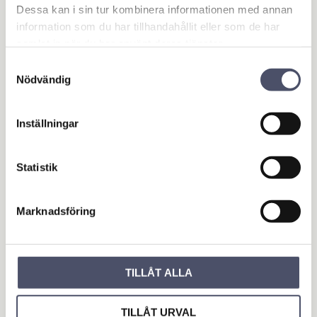
Dessa kan i sin tur kombinera informationen med annan
information som du har tillhandahållit eller som de har
You
samlat in när du har använt deras tjänster.
Samtyckesval
Nödvändig
Inställningar
Be the first to leave a review.
Statistik
OUTLET - REA
Marknadsföring
Maskin & Fordonstillbehör
Garage- & Fordonsutrustning
Släpvagn & Trailer
TILLÅT ALLA
Hus & Hem
TILLÅT URVAL
Verkstad & Industri