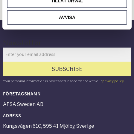
TILLÅT URVAL
Verkstad & Industri
Gård & Grönyta
AVVISA
Newsletter
SUBSCRIBE
Your personal information is processed in accordance with our
privacy policy
.
FÖRETAGSNAMN
AFSA Sweden AB
ADRESS
Kungsvägen 61C, 595 41 Mjölby, Sverige