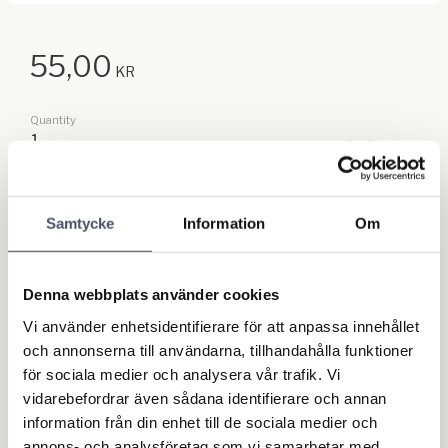
55,00
KR
Quantity
pc.
Add to f
BUY
Samtycke
Information
Om
Stock status
To order
Article SKU
355
Denna webbplats använder cookies
Vi använder enhetsidentifierare för att anpassa innehållet
Write a review!
och annonserna till användarna, tillhandahålla funktioner
för sociala medier och analysera vår trafik. Vi
vidarebefordrar även sådana identifierare och annan
Axel innebär den delen över midjan innan gängan
information från din enhet till de sociala medier och
annons- och analysföretag som vi samarbetar med.