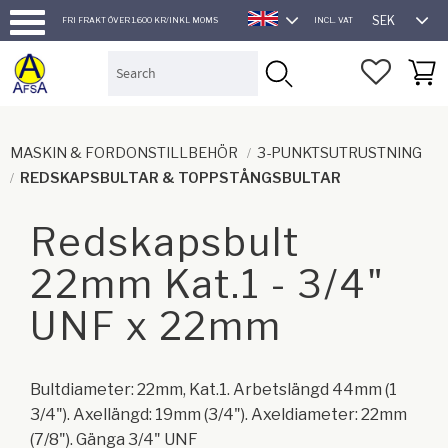
SEK
FRI FRAKT ÖVER 1.600 KR/INKL MOMS
INCL. VAT
ENGLISH
Menu
FAVORI
BASK
MASKIN & FORDONSTILLBEHÖR
3-PUNKTSUTRUSTNING
REDSKAPSBULTAR & TOPPSTÅNGSBULTAR
Redskapsbult
22mm Kat.1 - 3/4"
UNF x 22mm
​Bultdiameter: 22mm, Kat.1. Arbetslängd 44mm (1
3/4"). Axellängd: 19mm (3/4"). Axeldiameter: 22mm
(7/8"). Gänga 3/4" UNF