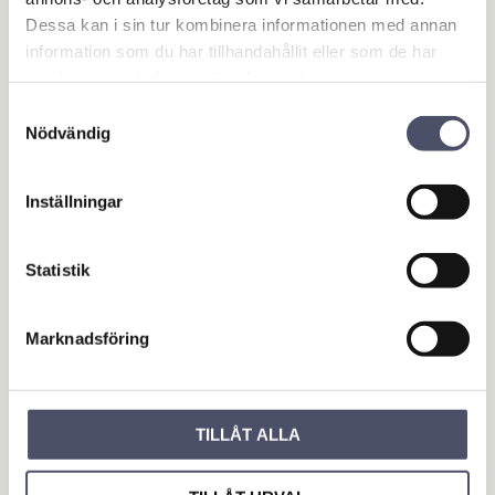
Reviews
Dessa kan i sin tur kombinera informationen med annan
information som du har tillhandahållit eller som de har
You
samlat in när du har använt deras tjänster.
Samtyckesval
Nödvändig
Inställningar
Be the first to leave a review.
Statistik
OUTLET - REA
Marknadsföring
Maskin & Fordonstillbehör
Garage- & Fordonsutrustning
Släpvagn & Trailer
TILLÅT ALLA
Hus & Hem