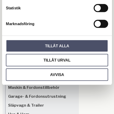
Reviews
Statistik
You
Marknadsföring
TILLÅT ALLA
TILLÅT URVAL
Be the first to leave a review.
AVVISA
OUTLET - REA
Maskin & Fordonstillbehör
Garage- & Fordonsutrustning
Släpvagn & Trailer