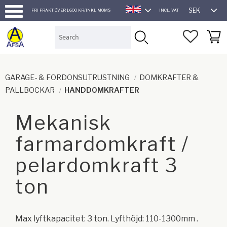
SEK
FRI FRAKT ÖVER 1.600 KR/INKL MOMS
INCL. VAT
ENGLISH
Menu
FAVORI
BASK
GARAGE- & FORDONSUTRUSTNING
DOMKRAFTER &
PALLBOCKAR
HANDDOMKRAFTER
Mekanisk
farmardomkraft /
pelardomkraft 3
ton
Max lyftkapacitet: 3 ton. Lyfthöjd: 110-1300mm .