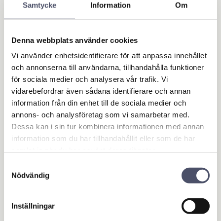
Samtycke
Information
Om
Stock status
In stock
Article SKU
2179
Denna webbplats använder cookies
Vi använder enhetsidentifierare för att anpassa innehållet
Write a review!
och annonserna till användarna, tillhandahålla funktioner
för sociala medier och analysera vår trafik. Vi
vidarebefordrar även sådana identifierare och annan
Instruktion hur man höjer och sänker domkraften: För
information från din enhet till de sociala medier och
att reglera höjden på domkraften tar men tag i spaken
annons- och analysföretag som vi samarbetar med.
(silverfärgad) och antingen ställa den i övre eller nedre
Dessa kan i sin tur kombinera informationen med annan
läge.
information som du har tillhandahållit eller som de har
Bild 2 visar spaken i övre läge och det är så spaken ska
samlat in när du har använt deras tjänster.
stå för att kunna pumpa upp domkraften.
Samtyckesval
För att sedan släppa ned så ställs spaken i nedre läget
Nödvändig
enligt bild 3.
När farmardomkraften är ny kan det behövas spraya
Inställningar
lite olja på mekanismen för att den ska fungera smidigt.