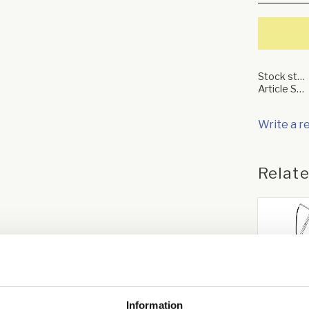
Stock status
Article SKU
Write a r
Relat
Golvtv
TD 750
Information