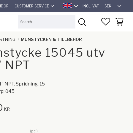
SEK
SIDOR
CUSTOMER SERVICE
INCL. VAT
ENGLISH
FAVORITES
BASKET
STNING
MUNSTYCKEN & TILLBEHÖR
stycke 15045 utv
" NPT
4" NPT. Spridning: 15
yp: 045
0
KR
pc.