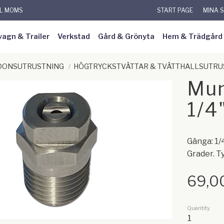
KL MOMS
START PAGE
MINA 
vagn & Trailer
Verkstad
Gård & Grönyta
Hem & Trädgård
RDONSUTRUSTNING
HÖGTRYCKSTVÄTTAR & TVÄTTHALLSUTRU
Mun
1/4
Gänga: 1/
Grader. T
69,0
Quantity