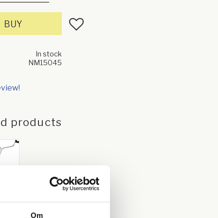
Add to favorites
BUY
In stock
NM15045
eview!
ed products
ätt
 In
Om