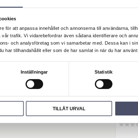
distria
ax 275
r reng
cookies
gsbred
e för att anpassa innehållet och annonserna till användarna, tillh
50mm
vår trafik. Vi vidarebefordrar även sådana identifierare och anna
s. 1/
nnons- och analysföretag som vi samarbetar med. Dessa kan i sin
TURBODE
har tillhandahållit eller som de har samlat in när du har använt 
FC75SS 1 
INDUSTRI
25 248,
Ytrengör
TD 75
INDUSTRI
Inställningar
Statistik
Se mer i
nedan
BUY
Revie
TILLÅT URVAL