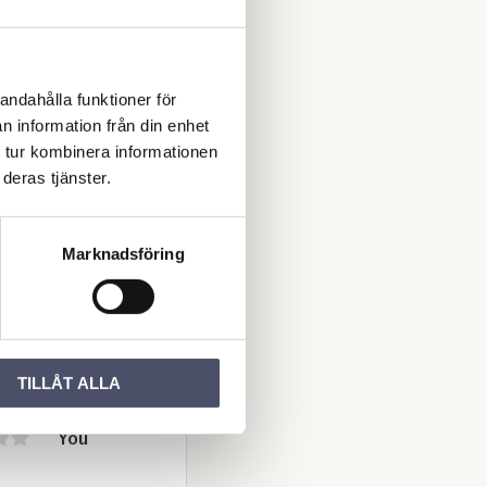
l m
 ba
örin
d 7
andahålla funktioner för
 an
n information från din enhet
4"
 tur kombinera informationen
VIL
deras tjänster.
/ 4F
AL.
00
are
KR
0
AL.
Marknadsföring
nfo
!
Add to favorites
ws
TILLÅT ALLA
You