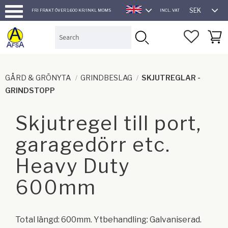
SEK
FRI FRAKT ÖVER 1.600 KR/INKL MOMS
INCL. VAT
ENGLISH
Menu
FAVORI
BASK
GÅRD & GRÖNYTA
GRINDBESLAG
SKJUTREGLAR -
GRINDSTOPP
Skjutregel till port,
garagedörr etc.
Heavy Duty
600mm
Total längd: 600mm. Ytbehandling: Galvaniserad.