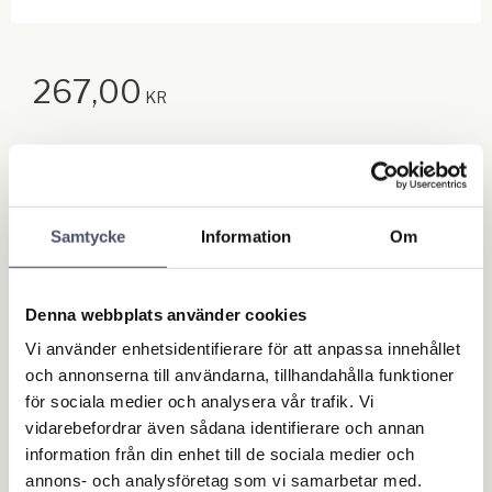
267,00
KR
Quantity
pc.
Samtycke
Information
Om
Add to f
BUY
Stock status
In stock
Denna webbplats använder cookies
Article SKU
4277
Vi använder enhetsidentifierare för att anpassa innehållet
och annonserna till användarna, tillhandahålla funktioner
Write a review!
för sociala medier och analysera vår trafik. Vi
vidarebefordrar även sådana identifierare och annan
information från din enhet till de sociala medier och
Reviews
annons- och analysföretag som vi samarbetar med.