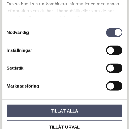
Dessa kan i sin tur kombinera informationen med annan
information som du har tillhandahållit eller som de har
You
samlat in när du har använt deras tjänster.
Samtyckesval
Nödvändig
Inställningar
Be the first to leave a review.
Statistik
OUTLET - REA
Marknadsföring
Maskin & Fordonstillbehör
Garage- & Fordonsutrustning
Släpvagn & Trailer
TILLÅT ALLA
Hus & Hem
TILLÅT URVAL
Verkstad & Industri