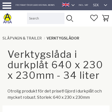
SEK
FRI FRAKT ÖVER 1.600 KR/INKL MOMS
INCL. VAT
ENGLISH
Menu
FAVORI
BASK
SLÄPVAGN & TRAILER
VERKTYGSLÅDOR
Verktygslåda i
durkplåt 640 x 230
x 230mm - 34 liter
Otrolig produkt för det priset! Gjord i durkplåt och
mycket robust. Storlek: 640 x 230 x 230mm