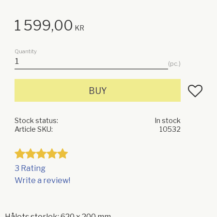
1 599,00
KR
Quantity
pc.
Add to f
BUY
Stock status
In stock
Article SKU
10532
3 Rating
Write a review!
Hålets storlek: 620 x 200 mm