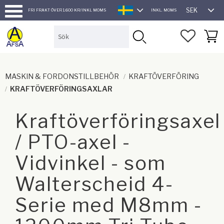
SEK
FRI FRAKT ÖVER 1.600 KR/INKL MOMS
INKL. MOMS
SVENSKA
Meny
FAVORI
KUND
MASKIN & FORDONSTILLBEHÖR
KRAFTÖVERFÖRING
KRAFTÖVERFÖRINGSAXLAR
Kraftöverföringsaxel
/ PTO-axel -
Vidvinkel - som
Walterscheid 4-
Serie med M8mm -