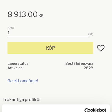
8 913,00
KR
Antal
st
Lägg till
KÖP
Lagerstatus
Beställningsvara
Artikelnr
2828
Ge ett omdöme!
Trekantiga profilrör.
Knutkors: 27x74.6 (4.01) på redskapssidan - 23.8x74.6