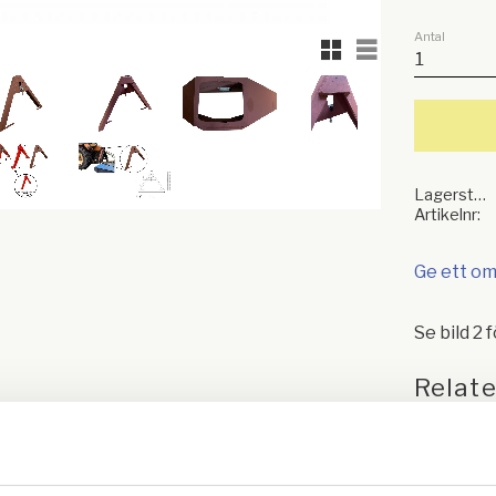
Antal
Rutnätsvy
Listvy
Lagerstatus
Artikelnr
Ge ett o
Se bild 2 
Relat
r