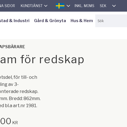
SEK
NA SIDOR
KUNDTJÄNST
INKL. MOMS
SVENSKA
stad & Industri
Gård & Grönyta
Hus & Hem
KAPSBÄRARE
am för redskap
sdel, för till- och
ing av 3-
nterade redskap.
8mm. Bredd: 862mm.
 bl.a art.nr 1981.
,00
KR