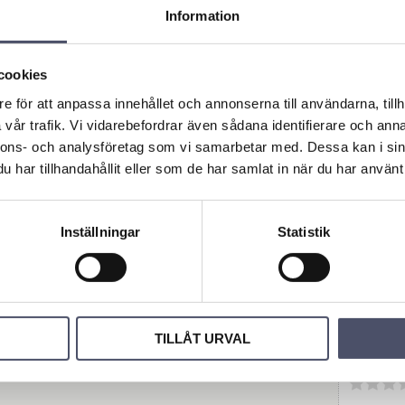
Information
cookies
A-Ram
e för att anpassa innehållet och annonserna till användarna, tillh
r for
vår trafik. Vi vidarebefordrar även sådana identifierare och anna
Kat.
nnons- och analysföretag som vi samarbetar med. Dessa kan i sin
Höjd: 74
Bredd
har tillhandahållit eller som de har samlat in när du har använt 
825mm
3 316,0
Automat
låsning. B
ingår. Pa
Inställningar
Statistik
med art
1981
KÖP
Omdö
TILLÅT URVAL