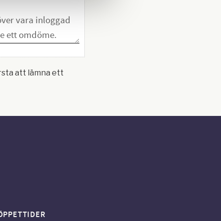
rsta att lämna ett
ÖPPETTIDER