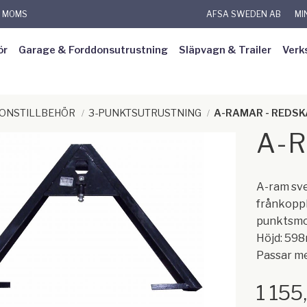
L MOMS
AFSA SWEDEN AB
MI
ör
Garage & Forddonsutrustning
Släpvagn & Trailer
Verk
DONSTILLBEHÖR
3-PUNKTSUTRUSTNING
A-RAMAR - REDS
A-R
A-ram svet
frånkoppl
punktsmo
Höjd: 59
Passar med
1 155