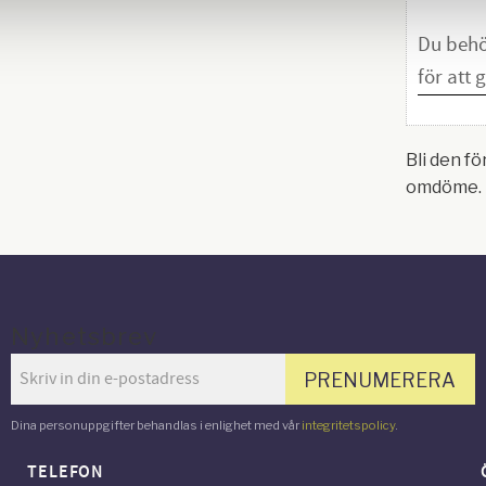
Bli den fö
omdöme.
Nyhetsbrev
PRENUMERERA
Dina personuppgifter behandlas i enlighet med vår
integritetspolicy
.
TELEFON