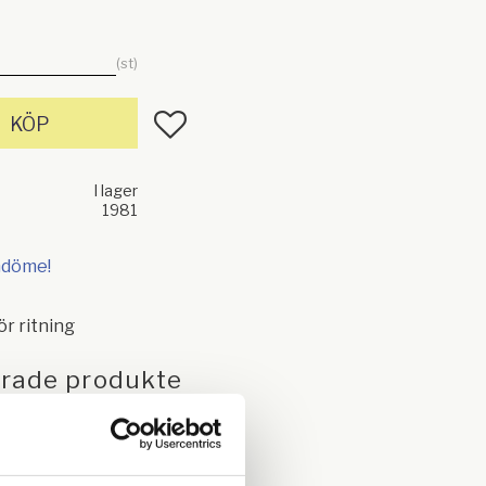
st
Lägg till i favoriter
KÖP
I lager
1981
mdöme!
för ritning
erade produkte