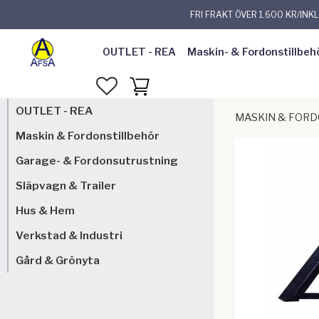
FRI FRAKT ÖVER 1.600 KR/INK
OUTLET - REA
Maskin- & Fordonstillbeh
FAVORITER
KUNDVAGN
OUTLET - REA
MASKIN & FOR
Maskin & Fordonstillbehör
Garage- & Fordonsutrustning
Släpvagn & Trailer
Hus & Hem
Verkstad & Industri
Gård & Grönyta