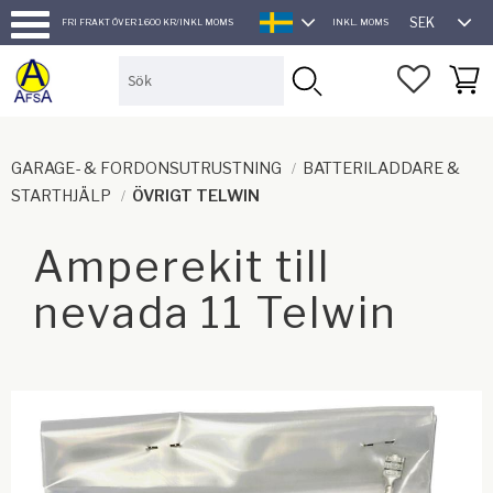
SEK
FRI FRAKT ÖVER 1.600 KR/INKL MOMS
INKL. MOMS
SVENSKA
Meny
FAVORI
KUND
GARAGE- & FORDONSUTRUSTNING
BATTERILADDARE &
STARTHJÄLP
ÖVRIGT TELWIN
Amperekit till
nevada 11 Telwin