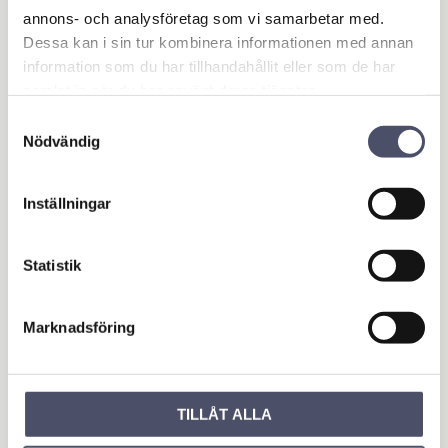
annons- och analysföretag som vi samarbetar med.
Omdömen
Dessa kan i sin tur kombinera informationen med annan
information som du har tillhandahållit eller som de har
samlat in när du har använt deras tjänster.
Du
Samtyckesval
Nödvändig
Inställningar
Statistik
Bli den första att lämna ett omdöme.
Marknadsföring
OUTLET - REA
Maskin & Fordonstillbehör
Garage- & Fordonsutrustning
TILLÅT ALLA
Släpvagn & Trailer