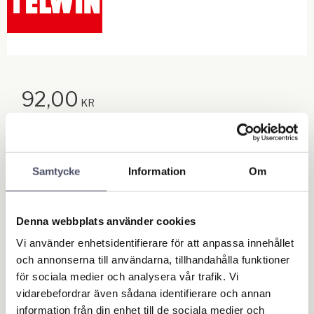
92,00
KR
Antal
st
Samtycke
Information
Om
Lägg till
KÖP
Denna webbplats använder cookies
Lagerstatus
I lager
Vi använder enhetsidentifierare för att anpassa innehållet
Artikelnr
990461
och annonserna till användarna, tillhandahålla funktioner
för sociala medier och analysera vår trafik. Vi
Ge ett omdöme!
vidarebefordrar även sådana identifierare och annan
information från din enhet till de sociala medier och