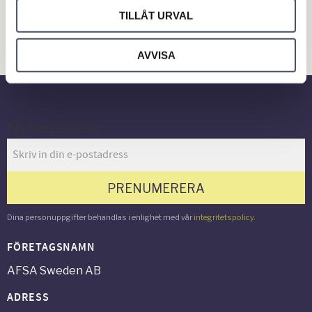
Hus & Hem
TILLÅT URVAL
Verkstad & Industri
AVVISA
Gård & Grönyta
Nyhetsbrev
PRENUMERERA
Dina personuppgifter behandlas i enlighet med vår
integritetspolicy
.
FÖRETAGSNAMN
AFSA Sweden AB
ADRESS