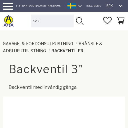
SEK
FRI FRAKT ÖVER 1.600 KR/INKL MOMS
INKL. MOMS
SVENSKA
Meny
FAVORI
KUND
GARAGE- & FORDONSUTRUSTNING
BRÄNSLE &
ADBLUEUTRUSTNING
BACKVENTILER
Backventil 3"
Backventil med invändig gänga.