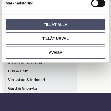
Marknadsföring
Bli den första att lämna ett omdöme.
TILLÅT ALLA
OUTLET - REA
TILLÅT URVAL
Maskin & Fordonstillbehör
AVVISA
Garage- & Fordonsutrustning
Släpvagn & Trailer
Hus & Hem
Verkstad & Industri
Gård & Grönyta