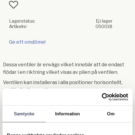
Lägg till i favoriter
Lagerstatus
Ej i lager
Artikelnr
050018
Ge ett omdöme!
Dessa ventiler är envägs vilket innebär att de endast
flödar i en riktning vilket visas av pilen på ventilen.
Ventilen kan installeras i alla positioner horisontellt,
vertikalt eller snett.
Dim.: G3"
Samtycke
Information
Om
Nom.: G80
Material: Mässing
Denna webbplats använder cookies