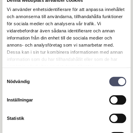
Fjäder: Rostfritt stål
Vi använder enhetsidentifierare för att anpassa innehållet
och annonserna till användarna, tillhandahålla funktioner
Packning: NBR
för sociala medier och analysera vår trafik. Vi
Max arb tryck: PN 12 (12 bar)
vidarebefordrar även sådana identifierare och annan
Max arb temp: 100°C
information från din enhet till de sociala medier och
annons- och analysföretag som vi samarbetar med.
Min temp: -10°C
Dessa kan i sin tur kombinera informationen med annan
information som du har tillhandahållit eller som de har
samlat in när du har använt deras tjänster.
Köp gärna med filter till denna för att hindra skräp att
Samtyckesval
följa med upp.
Nödvändig
Omdömen
Inställningar
Du
Statistik