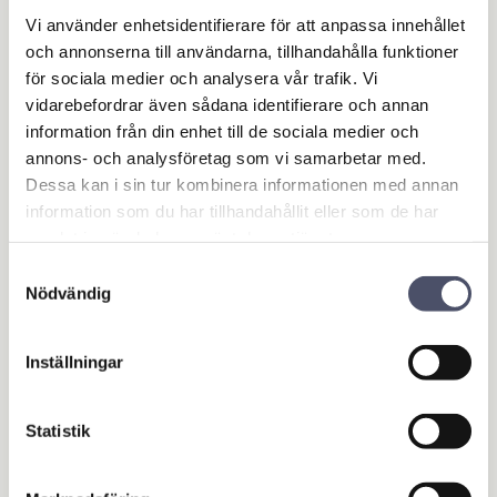
Vi använder enhetsidentifierare för att anpassa innehållet
Rör i stål
och annonserna till användarna, tillhandahålla funktioner
för sociala medier och analysera vår trafik. Vi
Funktioner:
vidarebefordrar även sådana identifierare och annan
-Bakbelysning
information från din enhet till de sociala medier och
-Blinkers
annons- och analysföretag som vi samarbetar med.
-Bromsljus
Dessa kan i sin tur kombinera informationen med annan
-Nummerskyltljus
information som du har tillhandahållit eller som de har
-Reflex
samlat in när du har använt deras tjänster.
Vikt: 3,1 meter
Samtyckesval
Nödvändig
Omdömen
Inställningar
Du
Statistik