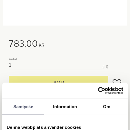
783,00
KR
Antal
st
Lägg till
KÖP
Lagerstatus
I lager
Artikelnr
15261
Samtycke
Information
Om
Ge ett omdöme!
Denna webbplats använder cookies