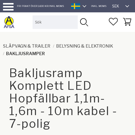
SEK
FRI FRAKT ÖVER 1.600 KR/INKL MOMS
INKL. MOMS
SVENSKA
Meny
FAVORI
KUND
SLÄPVAGN & TRAILER
BELYSNING & ELEKTRONIK
BAKLJUSRAMPER
Bakljusramp
Komplett LED
Hopfällbar 1,1m-
1,6m - 10m kabel -
7-polig