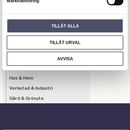
Marknadsföring
Bli den första att lämna ett omdöme.
TILLÅT ALLA
OUTLET - REA
TILLÅT URVAL
Maskin & Fordonstillbehör
Garage- & Fordonsutrustning
AVVISA
Släpvagn & Trailer
Hus & Hem
Verkstad & Industri
Gård & Grönyta
Nyhetsbrev