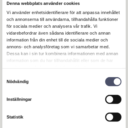
batteribyte. Förenklad användning och omedelbar
Denna webbplats använder cookies
visning av parametrarna tack vare LCD-skärmen.
Vi använder enhetsidentifierare för att anpassa innehållet
Funktioner:
och annonserna till användarna, tillhandahålla funktioner
för sociala medier och analysera vår trafik. Vi
- Automatisk laddning och underhåll i Pulse Tronic
vidarebefordrar även sådana identifierare och annan
baserat på det valda batteriets teknik;
information från din enhet till de sociala medier och
- BOOST-funktion för snabb laddning av batterierna;
annons- och analysföretag som vi samarbetar med.
Dessa kan i sin tur kombinera informationen med annan
- Köldfunktion för att ladda och hålla batterierna vid låga
information som du har tillhandahållit eller som de har
temperaturer;
samlat in när du har använt deras tjänster.
- RECOVERY-funktion för att återställer sulfaterade
Samtyckesval
batterier;
Nödvändig
- TEST-funktion för batteri, start och generator;
- SUPPLY-funktion för stabil strömförsörjning under
Inställningar
batteribyte;
- LCD skärm;
Statistik
- Skydd mot överladdning, kortslutning och omvänd