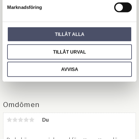
polaritet.
Marknadsföring
Komplett med kabel med klämmor och kabel med öglor.
TILLÅT ALLA
Batteri 12/24V
Elanslutning 230 V
TILLÅT URVAL
Laddström 16 / 8 A
Laddström max 16/8 A 12/24 V
Mått LxBxH 270x1210x67 mm
AVVISA
Vikt 1,6 kg
Omdömen
Du