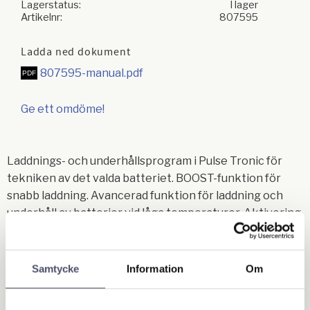
Lagerstatus
I lager
Artikelnr
807595
Ladda ned dokument
807595-manual.pdf
Ge ett omdöme!
Laddnings- och underhållsprogram i Pulse Tronic för
tekniken av det valda batteriet. BOOST-funktion för
snabb laddning. Avancerad funktion för laddning och
underhåll av batterier vid låga temperaturer. Aktivering
av RECOVERY-funktionen
möjliggör återställning av sulfaterade batterier. Testar
Samtycke
Information
Om
fordonets generator och batteri. Kontinuerlig och
pålitlig strömförsörjningskälla under