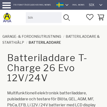
SEK
FRI FRAKT ÖVER 1.600 KR/INKL MOMS
INKL. MOMS
SVENSKA
Meny
FAVORI
KUND
GARAGE- & FORDONSUTRUSTNING
BATTERILADDARE &
STARTHJÄLP
BATTERILADDARE
Batteriladdare T-
Charge 26 Evo
12V/24V
Multifunktionell elektronisk batteriladdare,
pulsladdare och testare för Blöta, GEL, AGM, MF,
PbCa, EFB, Li 12V / 24V batterier med LCD display