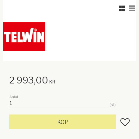
Rutnäts
Lis
2 993,00
KR
Antal
st
Lägg till
KÖP