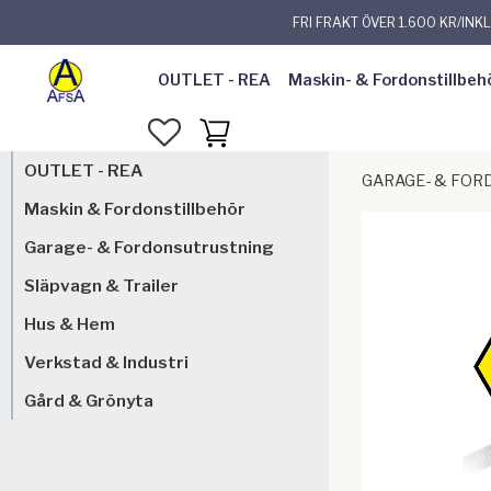
FRI FRAKT ÖVER 1.600 KR/INK
OUTLET - REA
Maskin- & Fordonstillbeh
FAVORITER
KUNDVAGN
OUTLET - REA
GARAGE- & FO
Maskin & Fordonstillbehör
Garage- & Fordonsutrustning
Släpvagn & Trailer
Hus & Hem
Verkstad & Industri
Gård & Grönyta