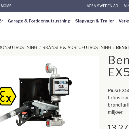
L MOMS
AFSA SWEDEN AB
MI
ör
Garage & Forddonsutrustning
Släpvagn & Trailer
Verk
RDONSUTRUSTNING
BRÄNSLE & ADBLUEUTRUSTNING
BENS
Ben
EX5
Piusi EX5
bränslepu
brandfarli
miljöer.
13 2