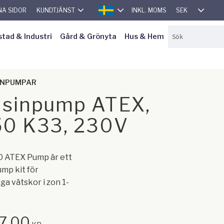
SEK
NA SIDOR
KUNDTJÄNST
INKL. MOMS
SVENSKA
stad & Industri
Gård & Grönyta
Hus & Hem
INPUMPAR
sinpump ATEX,
0 K33, 230V
0 ATEX Pump är ett
mp kit för
ga vätskor i zon 1-
77,00