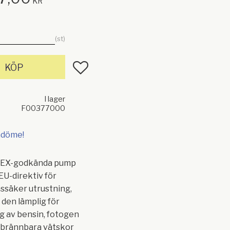
KR
st
Lägg till i favoriter
KÖP
I lager
F00377000
mdöme!
EX-godkända pump
EU-direktiv för
ssäker utrustning,
 den lämplig för
g av bensin, fotogen
e brännbara vätskor