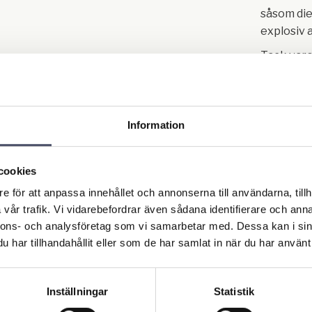
såsom dies
explosiv 
Tack vare
är detta 
bränslepu
monterin
direkt på 
Information
Kitet inn
cookies
pump, au
e för att anpassa innehållet och annonserna till användarna, tillh
tankhandt
vår trafik. Vi vidarebefordrar även sådana identifierare och anna
strömbry
nnons- och analysföretag som vi samarbetar med. Dessa kan i sin
tankslan
har tillhandahållit eller som de har samlat in när du har använt 
flödesmät
Observera
strömkab
Inställningar
Statistik
mellan A