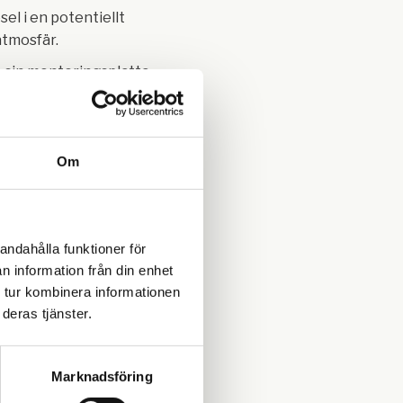
el i en potentiellt
atmosfär.
 sin monteringsplatta
elektriska
mp kit förberett för
g
vägg eller tank.
Om
ehåller en PIUSI ATEX
tomatiskt
andahålla funktioner för
ag, handtagshållare,
n information från din enhet
tare,
 tur kombinera informationen
g och mekanisk
deras tjänster.
are.
: Anslutning av
lar och kontakter
Marknadsföring
TEX pumpen och