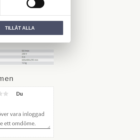
an skall utföras med
kbedöming i åtanke.
el: 30 min på/60 min
TILLÅT ALLA
men
Du