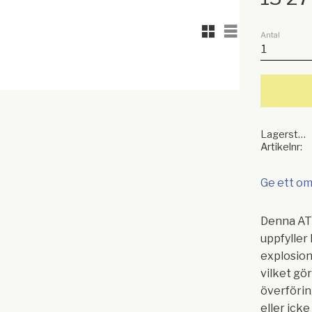
Rutnätsvy
Listvy
Antal
Lagerstatus
Artikelnr
Ge ett o
Denna AT
uppfyller 
explosion
vilket gör
överförin
eller ick