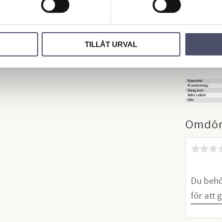
strömkäll
bästa ris
Arbetscyk
TILLÅT URVAL
av.
Omdö