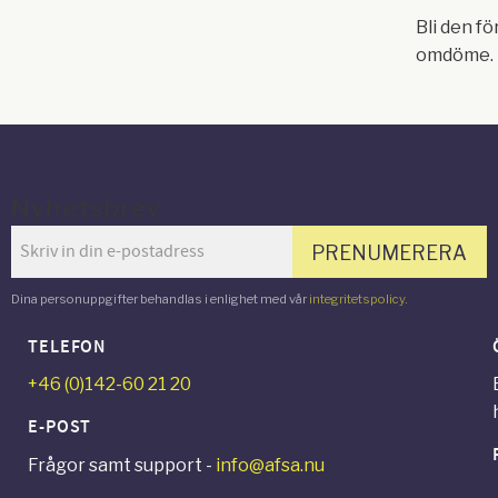
Bli den fö
omdöme.
Nyhetsbrev
PRENUMERERA
Dina personuppgifter behandlas i enlighet med vår
integritetspolicy
.
TELEFON
+46 (0)142-60 21 20
E-POST
Frågor samt support -
info@afsa.nu