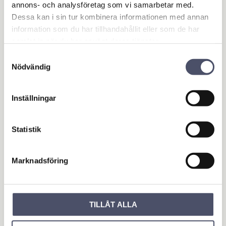
annons- och analysföretag som vi samarbetar med.
Omdömen
Dessa kan i sin tur kombinera informationen med annan
information som du har tillhandahållit eller som de har
Du
samlat in när du har använt deras tjänster.
Samtyckesval
Nödvändig
Inställningar
Bli den första att lämna ett omdöme.
Statistik
OUTLET - REA
Marknadsföring
Maskin & Fordonstillbehör
Garage- & Fordonsutrustning
TILLÅT ALLA
Släpvagn & Trailer