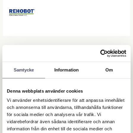
3 736,25
KR
Samtycke
Information
Om
Lägg till i favoriter
Denna webbplats använder cookies
Lagerstatus
Ej i lager
Vi använder enhetsidentifierare för att anpassa innehållet
Artikelnr
47583
och annonserna till användarna, tillhandahålla funktioner
för sociala medier och analysera vår trafik. Vi
Ge ett omdöme!
vidarebefordrar även sådana identifierare och annan
information från din enhet till de sociala medier och