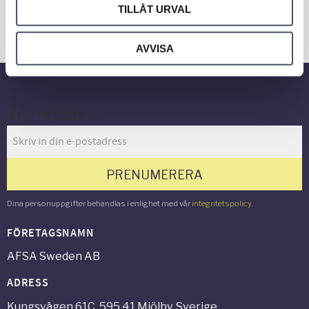
Hus & Hem
TILLÅT URVAL
Verkstad & Industri
AVVISA
Gård & Grönyta
Nyhetsbrev
PRENUMERERA
Dina personuppgifter behandlas i enlighet med vår
integritetspolicy
.
FÖRETAGSNAMN
AFSA Sweden AB
ADRESS
Kungsvägen 61C, 595 41 Mjölby, Sverige