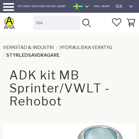
SEK
FRI FRAKT ÖVER 1.600 KR/INKL MOMS
INKL. MOMS
SVENSKA
Meny
FAVORI
KUND
VERKSTAD & INDUSTRI
HYDRAULISKA VERKTYG
STYRLEDSAVDRAGARE
ADK kit MB
Sprinter/VWLT -
Rehobot