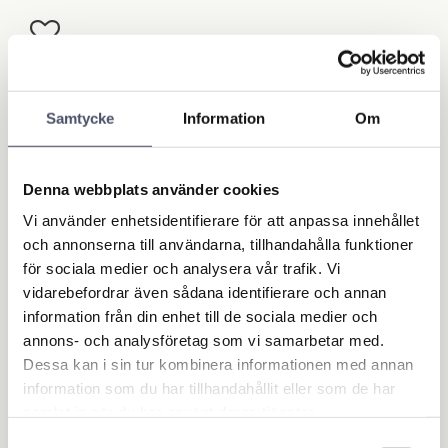
Lägg till i favoriter
Lagerstatus
Ej i lager
Artikelnr
50478800
Samtycke
Information
Om
Ge ett omdöme!
Denna webbplats använder cookies
Vi använder enhetsidentifierare för att anpassa innehållet
Omdömen
och annonserna till användarna, tillhandahålla funktioner
för sociala medier och analysera vår trafik. Vi
vidarebefordrar även sådana identifierare och annan
Du
information från din enhet till de sociala medier och
annons- och analysföretag som vi samarbetar med.
Dessa kan i sin tur kombinera informationen med annan
information som du har tillhandahållit eller som de har
samlat in när du har använt deras tjänster.
Samtyckesval