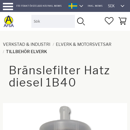
SEK
FRI FRAKT ÖVER 1.600 KR/INKL MOMS
INKL. MOMS
SVENSKA
Meny
FAVORI
KUND
VERKSTAD & INDUSTRI
ELVERK & MOTORSVETSAR
TILLBEHÖR ELVERK
Bränslefilter Hatz
diesel 1B40