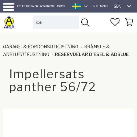
SEK
FRI FRAKT ÖVER 1.600 KR/INKL MOMS
INKL. MOMS
SVENSKA
Meny
FAVORI
KUND
GARAGE- & FORDONSUTRUSTNING
BRÄNSLE &
ADBLUEUTRUSTNING
RESERVDELAR DIESEL & ADBLUE
Impellersats
panther 56/72