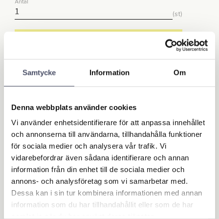
Antal
st
Lägg till
KÖP
Lagerstatus
I lager
Samtycke
Information
Om
Artikelnr
R11276000
Ge ett omdöme!
Denna webbplats använder cookies
Vi använder enhetsidentifierare för att anpassa innehållet
och annonserna till användarna, tillhandahålla funktioner
Omdömen
för sociala medier och analysera vår trafik. Vi
vidarebefordrar även sådana identifierare och annan
information från din enhet till de sociala medier och
Du
annons- och analysföretag som vi samarbetar med.
Dessa kan i sin tur kombinera informationen med annan
information som du har tillhandahållit eller som de har
samlat in när du har använt deras tjänster.