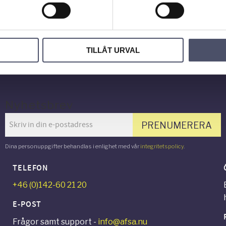
Bli den fö
omdöme.
TILLÅT URVAL
Nyhetsbrev
PRENUMERERA
Dina personuppgifter behandlas i enlighet med vår
integritetspolicy
.
TELEFON
+46 (0)142-60 21 20
E-POST
Frågor samt support -
info@afsa.nu