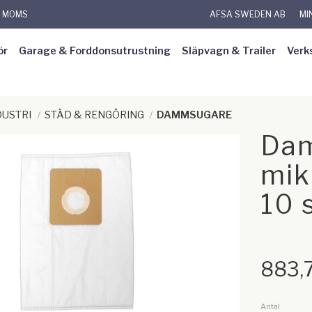
L MOMS
AFSA SWEDEN AB
MI
ör
Garage & Forddonsutrustning
Släpvagn & Trailer
Verk
DUSTRI
STÄD & RENGÖRING
DAMMSUGARE
Dam
mik
10 
883,
Antal