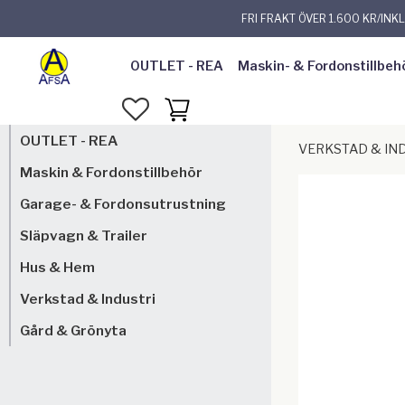
FRI FRAKT ÖVER 1.600 KR/INK
OUTLET - REA
Maskin- & Fordonstillbeh
FAVORITER
KUNDVAGN
OUTLET - REA
VERKSTAD & IN
Maskin & Fordonstillbehör
Garage- & Fordonsutrustning
Släpvagn & Trailer
Hus & Hem
Verkstad & Industri
Gård & Grönyta