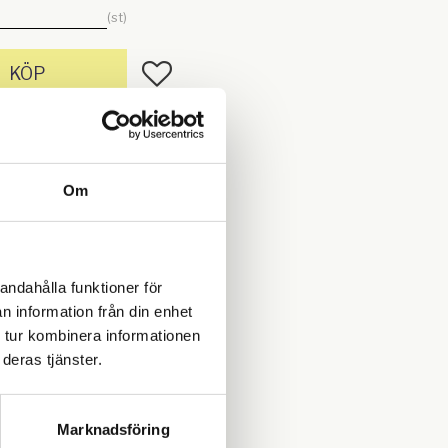
st
Lägg till i favoriter
KÖP
I lager
KTRI04966
Om
mdöme!
men
andahålla funktioner för
n information från din enhet
Du
 tur kombinera informationen
deras tjänster.
Marknadsföring