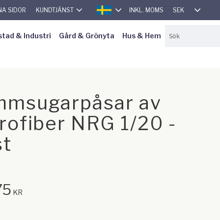
SEK
NA SIDOR
KUNDTJÄNST
INKL. MOMS
SVENSKA
stad & Industri
Gård & Grönyta
Hus & Hem
msugarpåsar av
rofiber NRG 1/20 -
st
75
KR