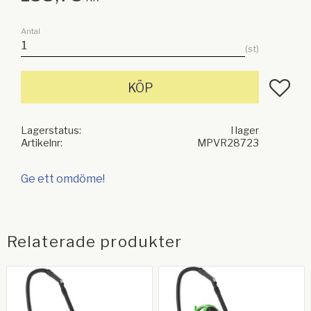
Antal
st
Lägg till
KÖP
Lagerstatus
I lager
Artikelnr
MPVR28723
Ge ett omdöme!
Relaterade produkter