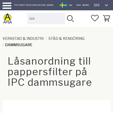
SEK
FRI FRAKT ÖVER 1.600 KR/INKL MOMS
INKL. MOMS
SVENSKA
Meny
FAVORI
KUND
VERKSTAD & INDUSTRI
STÄD & RENGÖRING
DAMMSUGARE
Låsanordning till
pappersfilter på
IPC dammsugare