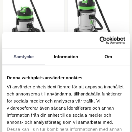
Dammsugare GS1/1
Dammsugare GS1/3
8 W&D
3 W&D
Samtycke
Information
Om
Dessa professionella våt- och
Denna professionella våt och
torrdammsugare är rikligt
torrdammsugare är rikligt
utrustade och har en kraftig
utrustade och har en kraftig
4 247,00
4 478,00
sugförmåga.
sugförmåga. Se mer info
KR
KR
Denna webbplats använder cookies
nedan!
Vi använder enhetsidentifierare för att anpassa innehållet
och annonserna till användarna, tillhandahålla funktioner
KÖP
KÖP
Lägg till i favoriter
Lägg 
för sociala medier och analysera vår trafik. Vi
vidarebefordrar även sådana identifierare och annan
information från din enhet till de sociala medier och
annons- och analysföretag som vi samarbetar med.
Dessa kan i sin tur kombinera informationen med annan