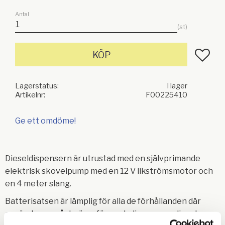
Antal
st
Lägg till
KÖP
Lagerstatus
I lager
Artikelnr
F00225410
Ge ett omdöme!
Dieseldispensern är utrustad med en självprimande
elektrisk skovelpump med en 12 V likströmsmotor och
en 4 meter slang.
Batterisatsen är lämplig för alla de förhållanden där
användaren måste överföra och dispensera diesel