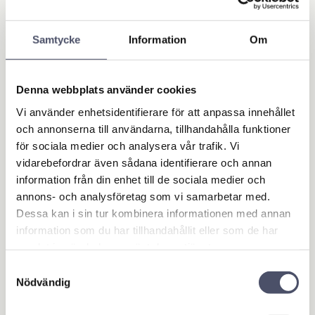
under säkra förhållanden, till exempel när bara en
batterikälla är tillgänglig. Batterisatsdispensern har
utformats för att säkerställa en pålitlig och säker
Samtycke
Information
Om
dieselöverföring och dispensering i situationer där
driften av tanknings maskiner är komplex.
Denna webbplats använder cookies
Gjutjärnkroppen gör batterisatsen robust och hållbar.
Vi använder enhetsidentifierare för att anpassa innehållet
Tack vare sin kompakthet, tillförlitlighet och enkla
och annonserna till användarna, tillhandahålla funktioner
installation används batteri-kit-
för sociala medier och analysera vår trafik. Vi
dieselöverföringssatsen i alla de fall där dosering eller
vidarebefordrar även sådana identifierare och annan
överföring av diesel under säkra förhållanden för
information från din enhet till de sociala medier och
konstruktion, marina eller jordbruksmaskiner krävs.
annons- och analysföretag som vi samarbetar med.
Vikten, pumpens lilla storlek och handtaget på kroppen
Dessa kan i sin tur kombinera informationen med annan
är alla viktiga funktioner som gör batterisatsen enkel
information som du har tillhandahållit eller som de har
att hantera och användbar i alla arbetsmiljöer.
samlat in när du har använt deras tjänster.
Kapacitet 50 l/min
Samtyckesval
Elanslutning 12 V DC
Nödvändig
Motoreffekt 0,2 kW
Strömförbrukning 22 A