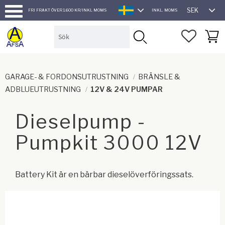
SEK
FRI FRAKT ÖVER 1.600 KR/INKL MOMS
INKL. MOMS
SVENSKA
Meny
FAVORI
KUND
GARAGE- & FORDONSUTRUSTNING
BRÄNSLE &
ADBLUEUTRUSTNING
12V & 24V PUMPAR
Dieselpump -
Pumpkit 3000 12V
Battery Kit är en bärbar dieselöverföringssats.