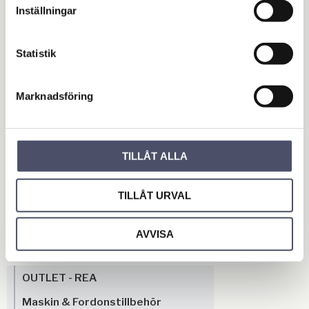
Inställningar
Slang avtapp 3/4"
Mått LxBxH 300x300x180 mm
Vikt 7,8 kg
Statistik
Omdömen
Marknadsföring
Du
TILLÅT ALLA
TILLÅT URVAL
AVVISA
Bli den första att lämna ett omdöme.
OUTLET - REA
Maskin & Fordonstillbehör