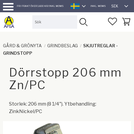
SEK
FRI FRAKT ÖVER 1.600 KR/INKL MOMS
INKL. MOMS
SVENSKA
Meny
FAVORI
KUND
GÅRD & GRÖNYTA
GRINDBESLAG
SKJUTREGLAR -
GRINDSTOPP
Dörrstopp 206 mm
Zn/PC
Storlek: 206 mm (8 1/4"). Ytbehandling:
ZinkNickel/PC