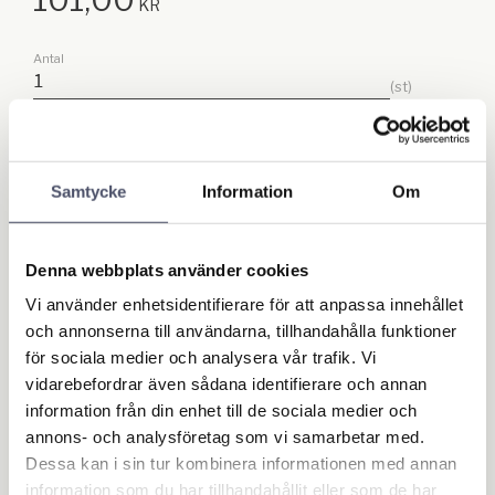
KR
Antal
st
Lägg till
KÖP
Samtycke
Information
Om
Lagerstatus
I lager
Artikelnr
4214
Denna webbplats använder cookies
Ge ett omdöme!
Vi använder enhetsidentifierare för att anpassa innehållet
och annonserna till användarna, tillhandahålla funktioner
för sociala medier och analysera vår trafik. Vi
vidarebefordrar även sådana identifierare och annan
Omdömen
information från din enhet till de sociala medier och
annons- och analysföretag som vi samarbetar med.
Du
Dessa kan i sin tur kombinera informationen med annan
information som du har tillhandahållit eller som de har