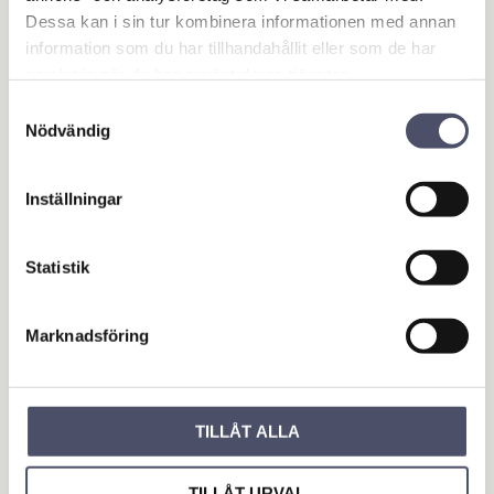
Omdömen
Dessa kan i sin tur kombinera informationen med annan
information som du har tillhandahållit eller som de har
Du
samlat in när du har använt deras tjänster.
Samtyckesval
Nödvändig
Inställningar
Bli den första att lämna ett omdöme.
Statistik
OUTLET - REA
Marknadsföring
Maskin & Fordonstillbehör
Garage- & Fordonsutrustning
Släpvagn & Trailer
TILLÅT ALLA
Hus & Hem
TILLÅT URVAL