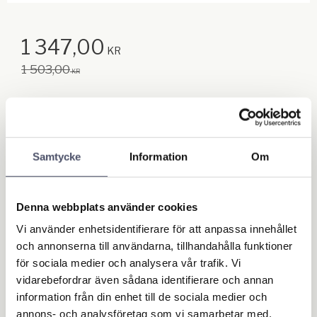
Nedsatt pris:
1 347,00
KR
Ordinarie pris:
1 503,00
KR
Antal
st
Samtycke
Information
Om
Lägg till
KÖP
Denna webbplats använder cookies
Lagerstatus
I lager
Artikelnr
3585
Vi använder enhetsidentifierare för att anpassa innehållet
och annonserna till användarna, tillhandahålla funktioner
Ge ett omdöme!
för sociala medier och analysera vår trafik. Vi
vidarebefordrar även sådana identifierare och annan
information från din enhet till de sociala medier och
annons- och analysföretag som vi samarbetar med.