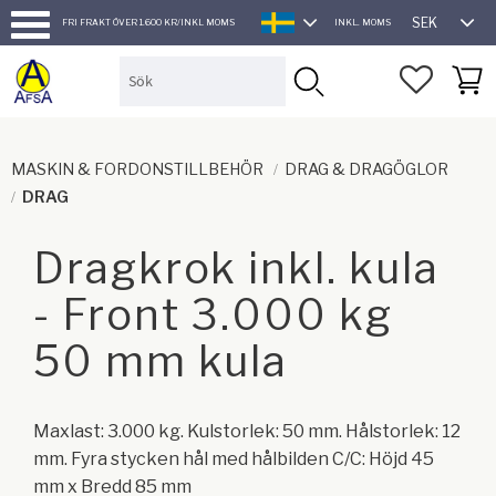
SEK
FRI FRAKT ÖVER 1.600 KR/INKL MOMS
INKL. MOMS
SVENSKA
Meny
FAVORI
KUND
MASKIN & FORDONSTILLBEHÖR
DRAG & DRAGÖGLOR
DRAG
Dragkrok inkl. kula
- Front 3.000 kg
50 mm kula
Maxlast: 3.000 kg. Kulstorlek: 50 mm. Hålstorlek: 12
mm. Fyra stycken hål med hålbilden C/C: Höjd 45
mm x Bredd 85 mm