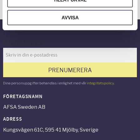
Verkstad & Industri
Gård & Grönyta
AVVISA
Nyhetsbrev
PRENUMERERA
Dina personuppgifter behandlas i enlighet med vår
integritetspolicy
.
FÖRETAGSNAMN
AFSA Sweden AB
ADRESS
Kungsvägen 61C, 595 41 Mjölby, Sverige