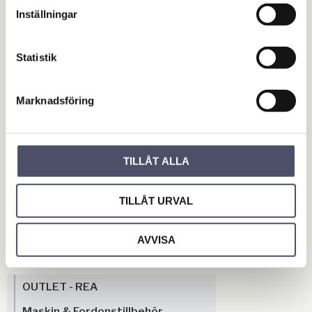
hålet.
Inställningar
KÖP
INFO
Lägg till i favoriter
Lägg 
Statistik
Omdömen
Marknadsföring
Du
TILLÅT ALLA
TILLÅT URVAL
AVVISA
Bli den första att lämna ett omdöme.
OUTLET - REA
Maskin & Fordonstillbehör