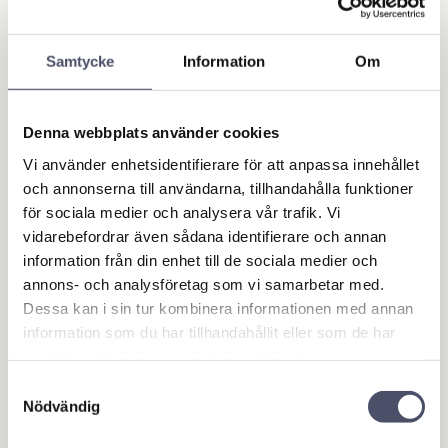
Material EN16A (Hög draghållfasthet)
Relaterade produkter
Samtycke
Information
Om
Denna webbplats använder cookies
Vi använder enhetsidentifierare för att anpassa innehållet
och annonserna till användarna, tillhandahålla funktioner
för sociala medier och analysera vår trafik. Vi
vidarebefordrar även sådana identifierare och annan
information från din enhet till de sociala medier och
annons- och analysföretag som vi samarbetar med.
Dessa kan i sin tur kombinera informationen med annan
Reduceringshylsa till
Dragkula dubbelsidi
information som du har tillhandahållit eller som de har
Dragöglor / Hitchögl
g 2500kg
samlat in när du har använt deras tjänster.
or 60x50x30
50 mm:s kula Max statiskt last
på kulan 2500kg Max statiskt
Diameter fläns 60mm.
Samtyckesval
last på dragpinnen 2500kg.
Ytterdiameter hylsa: 50mm.
Nödvändig
Med separat pinne. Monteras
Innerdiameter hylsa: 30mm..
med 2 st M16 bult.
88,00
599,00
Svetsas fast i någon av
KR
KR
dragöglorna för att reducera