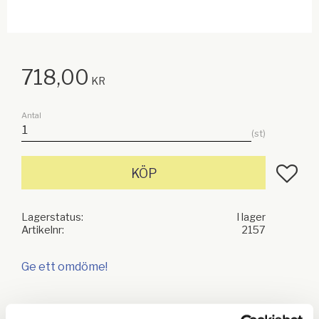
718,00
KR
Antal
st
Lägg till
KÖP
Lagerstatus
I lager
Artikelnr
2157
Ge ett omdöme!