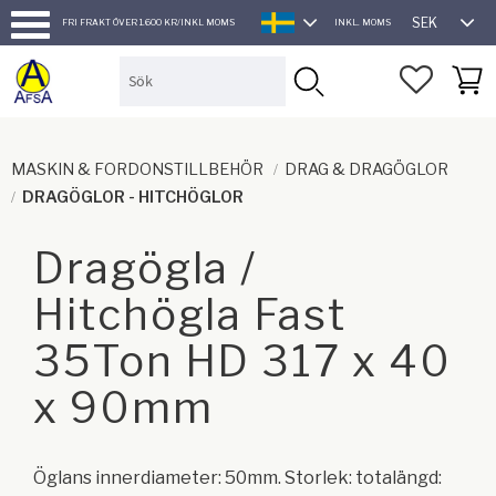
SEK
FRI FRAKT ÖVER 1.600 KR/INKL MOMS
INKL. MOMS
SVENSKA
Meny
FAVORI
KUND
MASKIN & FORDONSTILLBEHÖR
DRAG & DRAGÖGLOR
DRAGÖGLOR - HITCHÖGLOR
Dragögla /
Hitchögla Fast
35Ton HD 317 x 40
x 90mm
Öglans innerdiameter: 50mm. Storlek: totalängd: