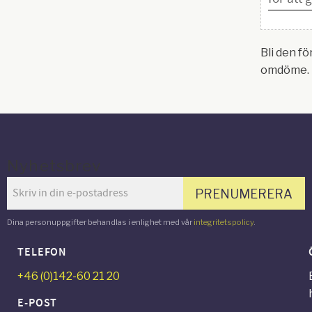
Bli den fö
omdöme.
Nyhetsbrev
PRENUMERERA
Dina personuppgifter behandlas i enlighet med vår
integritetspolicy
.
TELEFON
+46 (0)142-60 21 20
E-POST