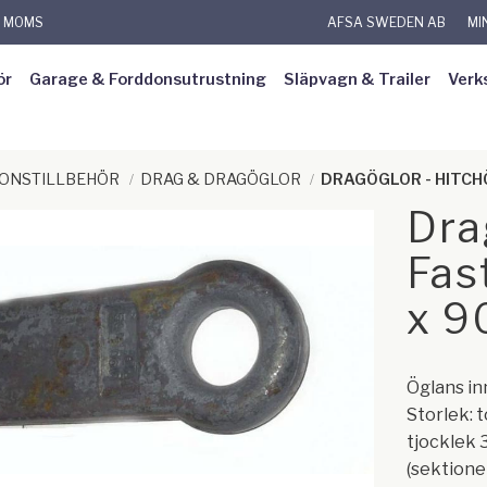
L MOMS
AFSA SWEDEN AB
MI
ör
Garage & Forddonsutrustning
Släpvagn & Trailer
Verk
DONSTILLBEHÖR
DRAG & DRAGÖGLOR
DRAGÖGLOR - HITC
Dra
Fas
x 
Öglans i
Storlek: 
tjocklek
(sektion