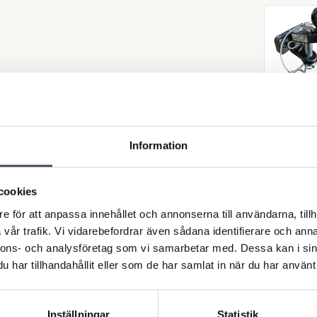
Dragk
dubbel
g 350
Information
g - Sv
​50 mm:s 
samt spr
med diam
827,0
cookies
25 mm. 
statiskt la
e för att anpassa innehållet och annonserna till användarna, tillh
kulan 350
Max stat
vår trafik. Vi vidarebefordrar även sådana identifierare och anna
last p
nnons- och analysföretag som vi samarbetar med. Dessa kan i sin
dragpin
KÖP
3500 k
har tillhandahållit eller som de har samlat in när du har använt 
Inställningar
Statistik