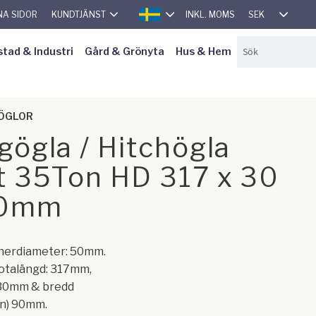
SEK
NA SIDOR
KUNDTJÄNST
INKL. MOMS
SVENSKA
stad & Industri
Gård & Grönyta
Hus & Hem
HÖGLOR
gögla / Hitchögla
t 35Ton HD 317 x 30
90mm
nnerdiameter: 50mm.
totalängd: 317mm,
 30mm & bredd
en) 90mm.