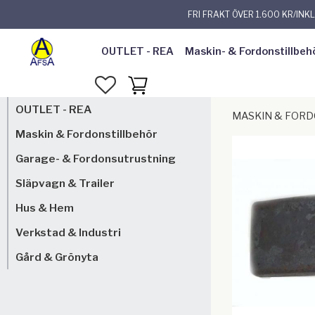
FRI FRAKT ÖVER 1.600 KR/INK
OUTLET - REA
Maskin- & Fordonstillbeh
FAVORITER
KUNDVAGN
OUTLET - REA
MASKIN & FOR
Maskin & Fordonstillbehör
Garage- & Fordonsutrustning
Släpvagn & Trailer
Hus & Hem
Verkstad & Industri
Gård & Grönyta