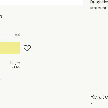
Dragbelas
Material
R
st
Lägg till i favoriter
P
I lager
2146
!
Relat
r