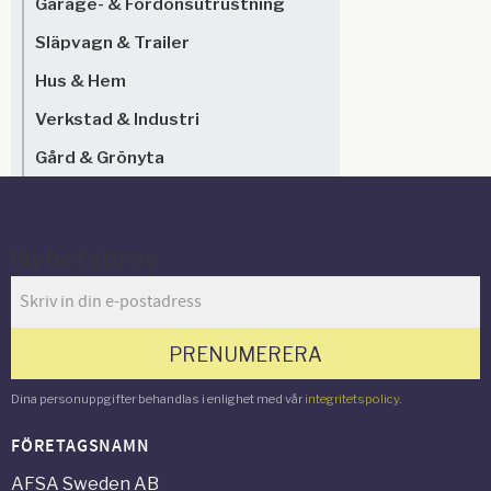
Garage- & Fordonsutrustning
Släpvagn & Trailer
Hus & Hem
Verkstad & Industri
Gård & Grönyta
Nyhetsbrev
PRENUMERERA
Dina personuppgifter behandlas i enlighet med vår
integritetspolicy
.
FÖRETAGSNAMN
AFSA Sweden AB