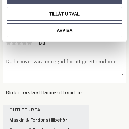
låspinne med kedja.
Dragkroken är smidd!
KÖP
Lägg till i favoriter
TILLÅT URVAL
Omdömen
AVVISA
Du
Bli den första att lämna ett omdöme.
OUTLET - REA
Maskin & Fordonstillbehör