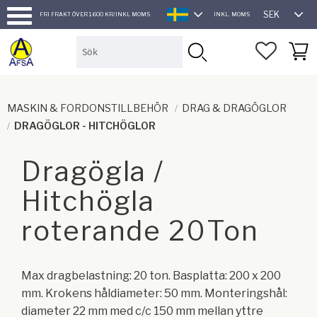
SEK
FRI FRAKT ÖVER 1.600 KR/INKL MOMS
INKL. MOMS
SVENSKA
Meny
FAVORI
KUND
MASKIN & FORDONSTILLBEHÖR
DRAG & DRAGÖGLOR
DRAGÖGLOR - HITCHÖGLOR
Dragögla /
Hitchögla
roterande 20Ton
Max dragbelastning: 20 ton. ​Basplatta: 200 x 200
mm. Krokens håldiameter: 50 mm. Monteringshål:
diameter 22 mm med c/c 150 mm mellan yttre