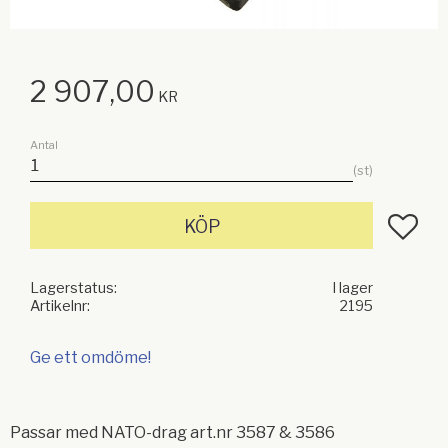
2 907,00
KR
Antal
st
Lägg till
KÖP
Lagerstatus
I lager
Artikelnr
2195
Ge ett omdöme!
Passar med NATO-drag art.nr 3587 & 3586