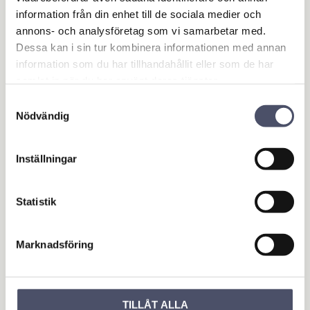
information från din enhet till de sociala medier och
KÖP
KÖP
annons- och analysföretag som vi samarbetar med.
Lägg till i favoriter
Lägg 
Dessa kan i sin tur kombinera informationen med annan
information som du har tillhandahållit eller som de har
samlat in när du har använt deras tjänster.
Samtyckesval
Nödvändig
Inställningar
Statistik
Dragkrok "NATO Sty
le" 5 ton
Max dragkapacitet: 5 ton.
Marknadsföring
Monteras via 4 x 12mm bulthål.
Hålbild (C/C): längsmässigt
1 248,00
85mm & höjdmässigt 45mm.
KR
Kroken har en diameter på
33x44,5mm (se bild 2).
TILLÅT ALLA
Hakkrok inkl. avtagbar