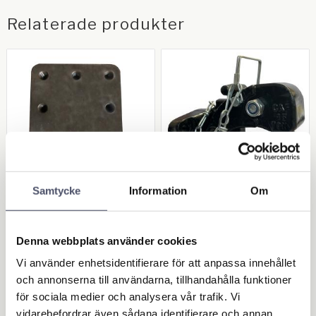
Relaterade produkter
Samtycke
Information
Om
Monteringsplatta fö
Dragkrok "NATO Sty
r art.nr 2195 Dragög
le" 15 ton
Denna webbplats använder cookies
la / Hitchögla
Max dragkapacitet: 15 ton.
Monteras via 4 x 12mm bulthål.
Monteringsplatta för art.nr
Vi använder enhetsidentifierare för att anpassa innehållet
Hålbild (C/C): längdmässigt
2195. Storlek: 200 x 39mm.
85mm & höjdmässigt 45mm.
och annonserna till användarna, tillhandahålla funktioner
OBS! Ingen bult ingår utan den
Se mer info nedan!
1 200,00
1 364,00
på bilden är bara för att visa
KR
KR
för sociala medier och analysera vår trafik. Vi
att den bultas fast!
vidarebefordrar även sådana identifierare och annan