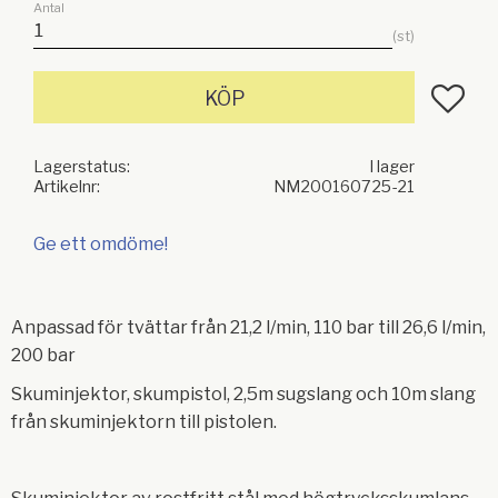
Antal
st
Lägg till
KÖP
Lagerstatus
I lager
Artikelnr
NM200160725-21
Ge ett omdöme!
Anpassad för tvättar från 21,2 l/min, 110 bar till 26,6 l/min,
200 bar
Skuminjektor, skumpistol, 2,5m sugslang och 10m slang
från skuminjektorn till pistolen.