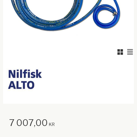
Rutnäts
Lis
7 007,00
KR