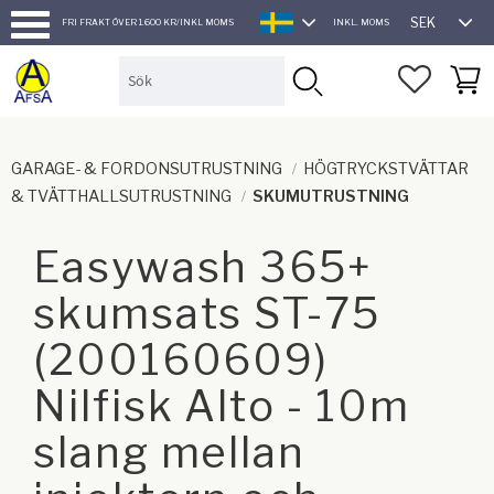
SEK
FRI FRAKT ÖVER 1.600 KR/INKL MOMS
INKL. MOMS
SVENSKA
Meny
FAVORI
KUND
GARAGE- & FORDONSUTRUSTNING
HÖGTRYCKSTVÄTTAR
& TVÄTTHALLSUTRUSTNING
SKUMUTRUSTNING
Easywash 365+
skumsats ST-75
(200160609)
Nilfisk Alto - 10m
slang mellan