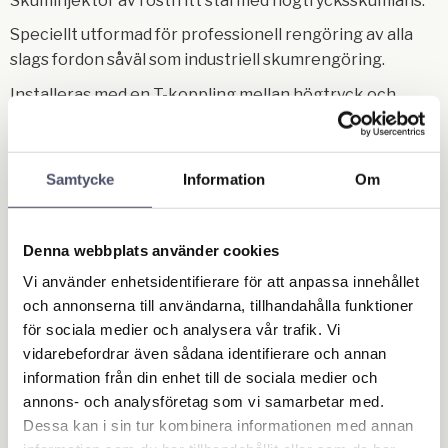
Skuminjektor av rostfritt stål med högtrycksskumlans.
Speciellt utformad för professionell rengöring av alla
slags fordon såväl som industriell skumrengöring.
Installeras med en T-koppling mellan högtryck och
skumsprutanordningen.
Anslutningen från injektionsenheten till
högtrycksskumlansen görs med valfri högtrycksslang
Samtycke
Information
Om
med en längd upp till 40 m.
Skumsprutanordningen används för skölj och
Denna webbplats använder cookies
rengöring.
Vi använder enhetsidentifierare för att anpassa innehållet
Stora besparingar av både rengöringsmedel och tid kan
och annonserna till användarna, tillhandahålla funktioner
uppnås eftersom skumlansen
för sociala medier och analysera vår trafik. Vi
vidarebefordrar även sådana identifierare och annan
har rengöringsmedel direkt tillgängligt utan att man
information från din enhet till de sociala medier och
behöver ändra inställningar på
annons- och analysföretag som vi samarbetar med.
enheten eller att man behöver ytterligare annan
Dessa kan i sin tur kombinera informationen med annan
utrustning.