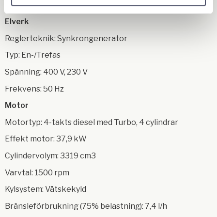
-Uppfyller EG-direktiv för säkerhet och ljudnivå
Elverk
Reglerteknik: Synkrongenerator
Typ: En-/Trefas
Spänning: 400 V, 230 V
Frekvens: 50 Hz
Motor
Motortyp: 4-takts diesel med Turbo, 4 cylindrar
Effekt motor: 37,9 kW
Cylindervolym: 3319 cm3
Varvtal: 1500 rpm
Kylsystem: Vätskekyld
Bränsleförbrukning (75% belastning): 7,4 l/h