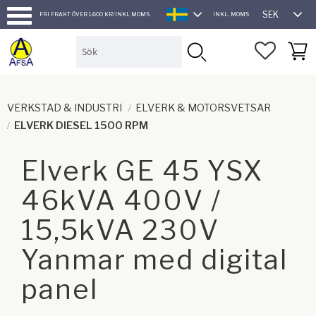
SEK
FRI FRAKT ÖVER 1.600 KR/INKL MOMS
INKL. MOMS
SVENSKA
Meny
FAVORI
KUND
VERKSTAD & INDUSTRI
ELVERK & MOTORSVETSAR
ELVERK DIESEL 1500 RPM
Elverk GE 45 YSX
46kVA 400V /
15,5kVA 230V
Yanmar med digital
panel