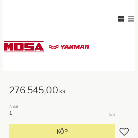
Rutnäts
Lis
276 545,00
KR
Antal
st
Lägg till
KÖP