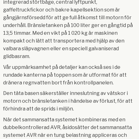
integrerad störtbåge, central lyftpunkt,
gaffeltruckfickor och bakre kapellsektion som är
gångjärnsförsedd för att ge full åtkomst till motorn för
underhåll. Bränsletanken på 100 liter ger en gångtid på
13,5 timmar. Med en vikt på 1 020 kg är maskinen
kompakt och lätt att transportera med hjälp av den
valbara släpvagnen eller en speciell galvaniserad
glidbasram.
Vår uppmärksamhet på detaljer kan också ses i de
rundade kanterna på toppen som är utformat för att
dränera regnvatten bort från kontrollpanelen.
Den täta basen säkerställer inneslutning av vätskor i
motorn och bränsletanken i händelse av förlust, för att
förhindra att de sprids i miljön.
När det sammansatta systemet kombineras med en
dubbelkontrollerad AVR, åsidosätter det sammansatta
systemet AVR när en tung belastning appliceras och