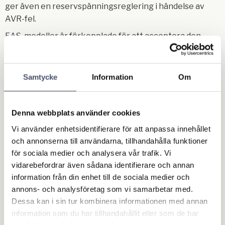
ger även en reservspänningsreglering i händelse av
AVR-fel.
EAS-modeller är förkopplade för att acceptera den
valfria MOSA EAS Automatic Start-Up Panel som
ansluts till frontpanelen på generatorn och gör att
maskinen kan användas som en
Samtycke
Information
Om
nödberedskapsströmenhet i händelse av strömavbrott
från elnätet.
Denna webbplats använder cookies
Det finns även en TCM-fjärrkontroll som tillval som
tillåter start/stopp av motorn upp till 10 meters avstånd
Vi använder enhetsidentifierare för att anpassa innehållet
och annonserna till användarna, tillhandahålla funktioner
från maskinen.
för sociala medier och analysera vår trafik. Vi
Lämplig för ett brett spektrum av
vidarebefordrar även sådana identifierare och annan
användningsområden, inklusive industriområden,
information från din enhet till de sociala medier och
bostäder, konstruktion, bullerkänsliga miljöer och
annons- och analysföretag som vi samarbetar med.
nödlägesström.
Dessa kan i sin tur kombinera informationen med annan
information som du har tillhandahållit eller som de har
I enlighet med CE-förordningen
samlat in när du har använt deras tjänster.