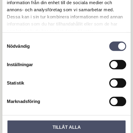
information från din enhet till de sociala medier och
Ytbehandling: Galvaniserad
annons- och analysföretag som vi samarbetar med.
Dessa kan i sin tur kombinera informationen med annan
Omdömen
information som du har tillhandahållit eller som de har
samlat in när du har använt deras tjänster.
Du
Samtyckesval
Nödvändig
Inställningar
Statistik
Bli den första att lämna ett omdöme.
Marknadsföring
OUTLET - REA
Maskin & Fordonstillbehör
Garage- & Fordonsutrustning
TILLÅT ALLA