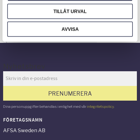
Släpvagn & Trailer
TILLÅT URVAL
Hus & Hem
Verkstad & Industri
AVVISA
Gård & Grönyta
Nyhetsbrev
PRENUMERERA
Dina personuppgifter behandlas i enlighet med vår
integritetspolicy
.
FÖRETAGSNAMN
AFSA Sweden AB