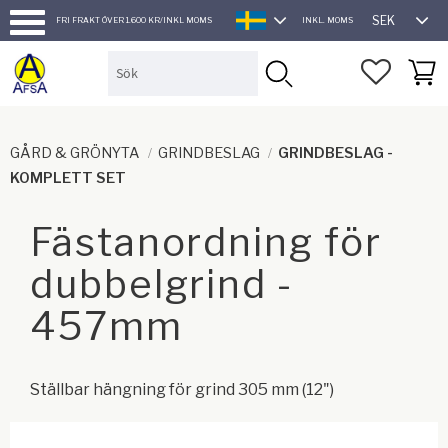
SEK
FRI FRAKT ÖVER 1.600 KR/INKL MOMS
INKL. MOMS
SVENSKA
Meny
FAVORI
KUND
GÅRD & GRÖNYTA
GRINDBESLAG
GRINDBESLAG -
KOMPLETT SET
Fästanordning för
dubbelgrind -
457mm
Ställbar hängning för grind 305 mm (12")