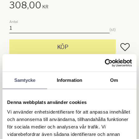
308,00
KR
Antal
st
Lägg till
KÖP
Lagerstatus
Beställningsvara
Artikelnr
4284
Samtycke
Information
Om
Ge ett omdöme!
Denna webbplats använder cookies
Setet innehåller:
Vi använder enhetsidentifierare för att anpassa innehållet
1 st Skjutregel / Grindstopp 457 mm (18”)
och annonserna till användarna, tillhandahålla funktioner
1 st Överfallsregel
för sociala medier och analysera vår trafik. Vi
vidarebefordrar även sådana identifierare och annan
För bredd 76mm