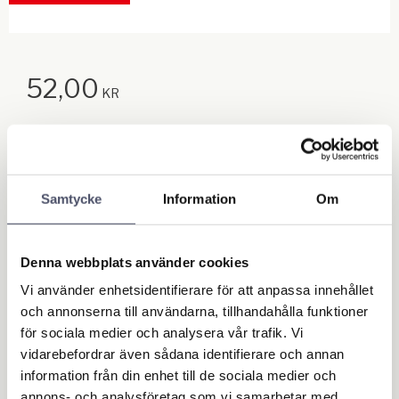
52,00
KR
Antal
st
Samtycke
Information
Om
Lägg till
KÖP
Denna webbplats använder cookies
Lagerstatus
Beställningsvara
Artikelnr
322798
Vi använder enhetsidentifierare för att anpassa innehållet
och annonserna till användarna, tillhandahålla funktioner
Ge ett omdöme!
för sociala medier och analysera vår trafik. Vi
vidarebefordrar även sådana identifierare och annan
information från din enhet till de sociala medier och
annons- och analysföretag som vi samarbetar med.