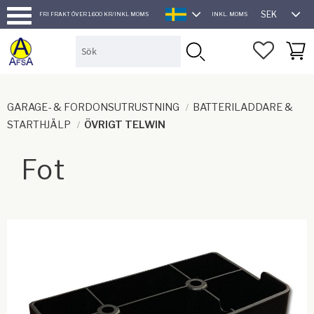
SEK
FRI FRAKT ÖVER 1.600 KR/INKL MOMS
INKL. MOMS
SVENSKA
Meny
FAVORI
KUND
GARAGE- & FORDONSUTRUSTNING
BATTERILADDARE &
STARTHJÄLP
ÖVRIGT TELWIN
Fot