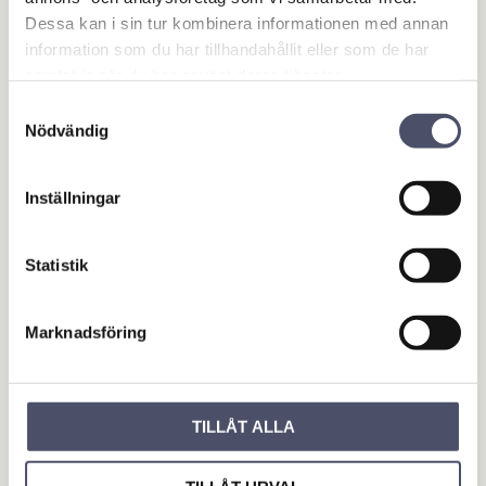
Omdömen
Dessa kan i sin tur kombinera informationen med annan
information som du har tillhandahållit eller som de har
Du
samlat in när du har använt deras tjänster.
Samtyckesval
Nödvändig
Inställningar
Bli den första att lämna ett omdöme.
Statistik
OUTLET - REA
Marknadsföring
Maskin & Fordonstillbehör
Garage- & Fordonsutrustning
Släpvagn & Trailer
TILLÅT ALLA
Hus & Hem