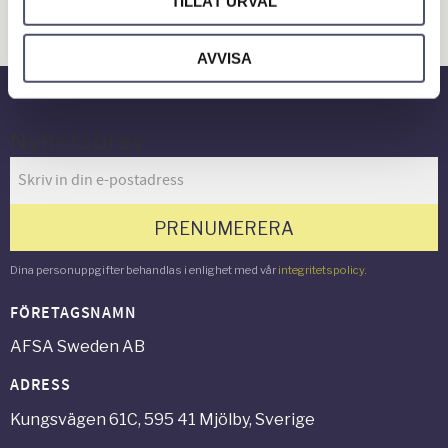
TILLÅT URVAL
Verkstad & Industri
Gård & Grönyta
AVVISA
Nyhetsbrev
PRENUMERERA
Dina personuppgifter behandlas i enlighet med vår
integritetspolicy
.
FÖRETAGSNAMN
AFSA Sweden AB
ADRESS
Kungsvägen 61C, 595 41 Mjölby, Sverige