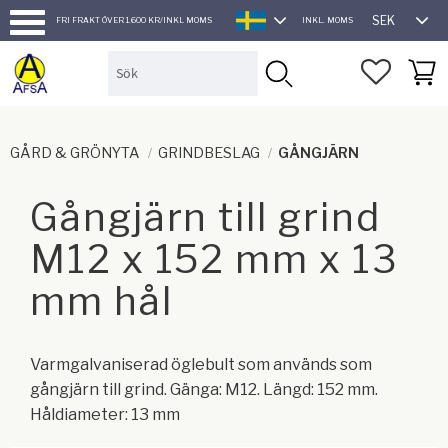
SEK
FRI FRAKT ÖVER 1.600 KR/INKL MOMS
INKL. MOMS
SVENSKA
Meny
FAVORI
KUND
GÅRD & GRÖNYTA
GRINDBESLAG
GÅNGJÄRN
Gångjärn till grind
M12 x 152 mm x 13
mm hål
Varmgalvaniserad öglebult som används som
gångjärn till grind. Gänga: M12. Längd: 152 mm.
Håldiameter: 13 mm