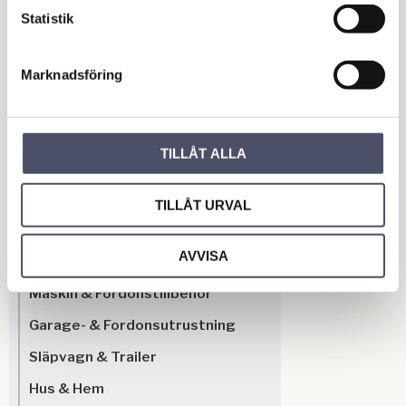
Omdömen
Statistik
Du
Marknadsföring
TILLÅT ALLA
TILLÅT URVAL
Bli den första att lämna ett omdöme.
AVVISA
OUTLET - REA
Maskin & Fordonstillbehör
Garage- & Fordonsutrustning
Släpvagn & Trailer
Hus & Hem