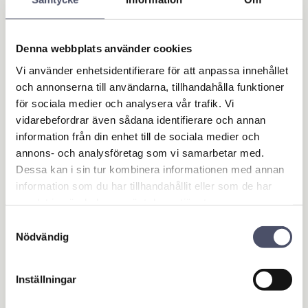
Denna webbplats använder cookies
Vi använder enhetsidentifierare för att anpassa innehållet
och annonserna till användarna, tillhandahålla funktioner
för sociala medier och analysera vår trafik. Vi
vidarebefordrar även sådana identifierare och annan
information från din enhet till de sociala medier och
Hake till grind 13mm
annons- och analysföretag som vi samarbetar med.
tapp - Rak bas
Dessa kan i sin tur kombinera informationen med annan
Hake till grind som svetsas
information som du har tillhandahållit eller som de har
fast. Rak bas. Tappens
diameter: 13 mm
samlat in när du har använt deras tjänster.
14,00
KR
Samtyckesval
Nödvändig
KÖP
Lägg till i favoriter
Inställningar