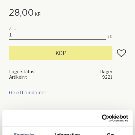
28,00
KR
Antal
st
Lägg till
KÖP
Lagerstatus
I lager
Artikelnr
9221
Ge ett omdöme!
Relaterade produkter
Samtycke
Information
Om