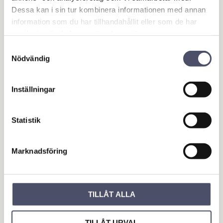
Dessa kan i sin tur kombinera informationen med annan
information som du har tillhandahållit eller som de har
samlat in när du har använt deras tjänster.
Samtyckesval
Nödvändig
Inställningar
Hake 23 mm tapp
Statistik
Hake. Tappdiameter: 23 mm.
Plåt: 102 mm (4") x 102 mm
(4"). Galvanizerad
105,00
KR
Marknadsföring
KÖP
Lägg till i favoriter
TILLÅT ALLA
TILLÅT URVAL