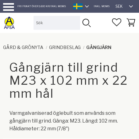
SEK
FRI FRAKT ÖVER 1.600 KR/INKL MOMS
INKL. MOMS
SVENSKA
Meny
FAVORI
KUND
GÅRD & GRÖNYTA
GRINDBESLAG
GÅNGJÄRN
Gångjärn till grind
M23 x 102 mm x 22
mm hål
Varmgalvaniserad öglebult som används som
gångjärn till grind. Gänga: M23. Längd: 102 mm.
Håldiameter: 22 mm (7/8")