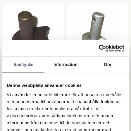
Samtycke
Information
Om
Hake till grind 23m
Hake till grind 23m
m tapp - Svängd bas
m tapp - rak bas
Hake till grind som svetsas
Hake till grind som svetsas
Denna webbplats använder cookies
fast. Svängd bas. Tappens
fast. Rak bas. Tappens
diameter: 23 mm
diameter: 23 mm
Vi använder enhetsidentifierare för att anpassa innehållet
65,00
55,00
KR
KR
och annonserna till användarna, tillhandahålla funktioner
för sociala medier och analysera vår trafik. Vi
vidarebefordrar även sådana identifierare och annan
KÖP
KÖP
Lägg till i favoriter
Lägg 
information från din enhet till de sociala medier och
annons- och analysföretag som vi samarbetar med.