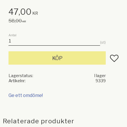
Nedsatt pris:
47,00
KR
Ordinarie pris:
58,00
KR
Antal
st
Lägg till
KÖP
Lagerstatus
I lager
Artikelnr
9339
Ge ett omdöme!
Relaterade produkter