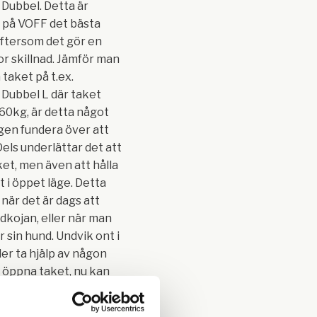
Dubbel. Detta är
s på VOFF det bästa
 eftersom det gör en
or skillnad. Jämför man
 taket på t.ex.
Dubbel L där taket
 60kg, är detta något
igen fundera över att
 Dels underlättar det att
et, men även att hålla
t i öppet läge. Detta
 när det är dags att
dkojan, eller när man
er sin hund. Undvik ont i
ler ta hjälp av någon
 öppna taket, nu kan
et själv utan problem.