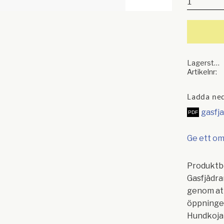
Lagerstatus
Artikelnr
Ladda ne
gasfj
Ge ett o
Produktb
Gasfjädra
genom att
öppninge
Hundkoja