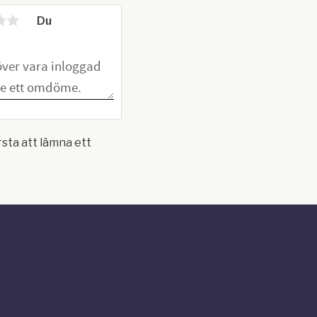
Du
rsta att lämna ett