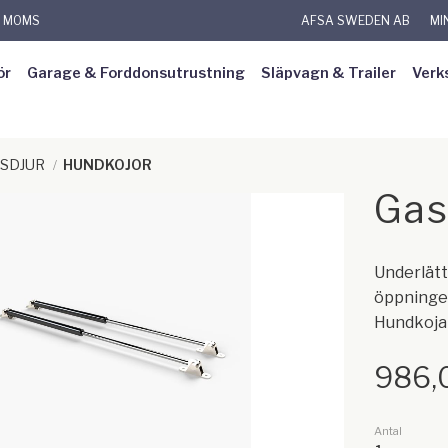
L MOMS
AFSA SWEDEN AB
MI
ör
Garage & Forddonsutrustning
Släpvagn & Trailer
Verk
SDJUR
HUNDKOJOR
Gas
Underlätt
öppninge
Hundkoja
986,
Antal