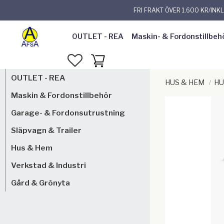
FRI FRAKT ÖVER 1.600 KR/INK
OUTLET - REA
Maskin- & Fordonstillbeh
FAVORITER
KUNDVAGN
OUTLET - REA
HUS & HEM
HU
Maskin & Fordonstillbehör
Garage- & Fordonsutrustning
Släpvagn & Trailer
Hus & Hem
Verkstad & Industri
Gård & Grönyta