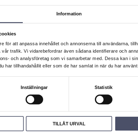
Gasfjä
till d
Information
Denna pr
tack vare
cookies
många gån
e för att anpassa innehållet och annonserna till användarna, tillh
väldigt tu
vår trafik. Vi vidarebefordrar även sådana identifierare och anna
Något som
nnons- och analysföretag som vi samarbetar med. Dessa kan i sin
problem at
har tillhandahållit eller som de har samlat in när du har använt 
med denna
Vi har de
positione
Inställningar
Statistik
att bevar
genom att
hundkoja
Relat
TILLÅT URVAL
r