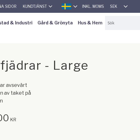
SEK
NA SIDOR
KUNDTJÄNST
INKL. MOMS
SVENSKA
stad & Industri
Gård & Grönyta
Hus & Hem
fjädrar - Large
ar avsevärt
n av taket på
n
00
KR