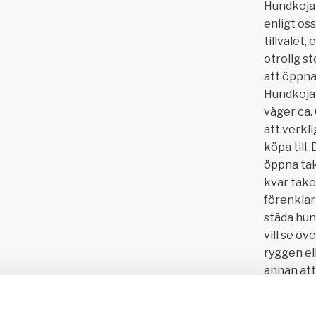
Hundkoja 
enligt os
tillvalet,
otrolig st
att öppna
Hundkoja 
väger ca.
att verkl
köpa till.
öppna tak
kvar take
förenklar
städa hun
vill se öv
ryggen el
annan att
du göra d