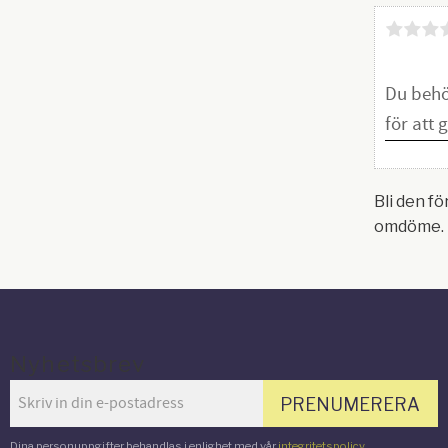
Bli den fö
omdöme.
Nyhetsbrev
PRENUMERERA
Dina personuppgifter behandlas i enlighet med vår
integritetspolicy
.