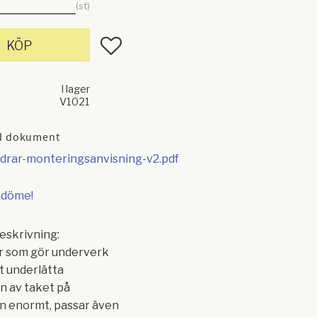
st
Lägg till i favoriter
KÖP
I lager
V1021
d dokument
adrar-monteringsanvisning-v2.pdf
mdöme!
eskrivning:
r som gör underverk
 underlätta
n av taket på
n enormt, passar även