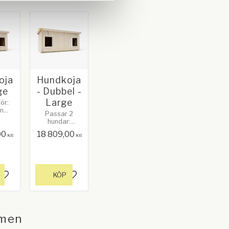
oja
Hundkoja
ge
- Dubbel -
Large
ör:
n
Passar 2
e,
hundar:
r,
Alaskan
m.fl.
00
18 809,00
Malamute,
KR
KR
Schäfer,
Rottweiler m.fl.
KÖP
Lägg till i favoriter
Lägg till i favoriter
men