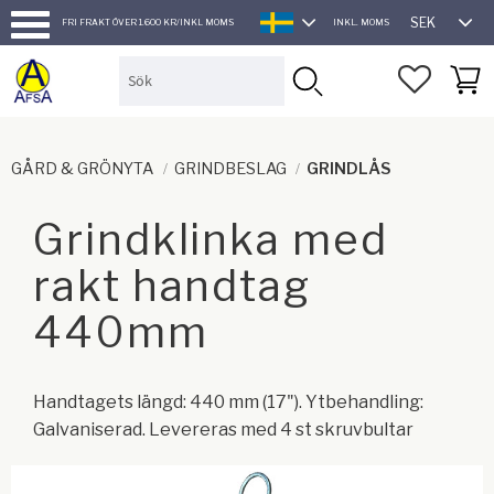
SEK
FRI FRAKT ÖVER 1.600 KR/INKL MOMS
INKL. MOMS
SVENSKA
Meny
FAVORI
KUND
GÅRD & GRÖNYTA
GRINDBESLAG
GRINDLÅS
Grindklinka med
rakt handtag
440mm
Handtagets längd: 440 mm (17"). Ytbehandling:
Galvaniserad. Levereras med 4 st skruvbultar