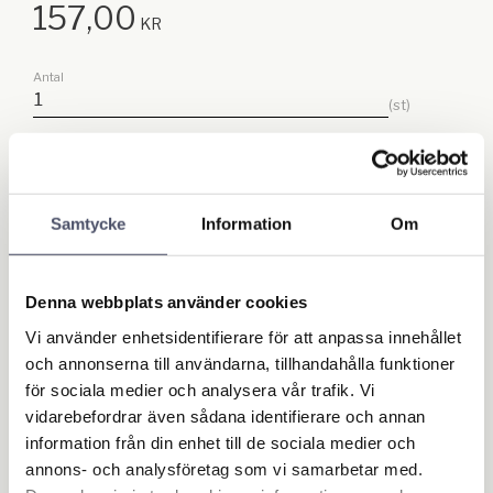
157,00
KR
Antal
st
Lägg till
KÖP
Samtycke
Information
Om
Lagerstatus
Beställningsvara
Artikelnr
9397
Denna webbplats använder cookies
Ge ett omdöme!
Vi använder enhetsidentifierare för att anpassa innehållet
och annonserna till användarna, tillhandahålla funktioner
för sociala medier och analysera vår trafik. Vi
vidarebefordrar även sådana identifierare och annan
information från din enhet till de sociala medier och
Omdömen
annons- och analysföretag som vi samarbetar med.