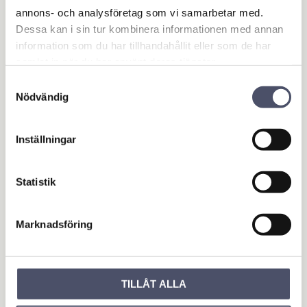
annons- och analysföretag som vi samarbetar med.
Omdömen
Dessa kan i sin tur kombinera informationen med annan
information som du har tillhandahållit eller som de har
samlat in när du har använt deras tjänster.
Du
Samtyckesval
Nödvändig
Inställningar
Statistik
Bli den första att lämna ett omdöme.
Marknadsföring
OUTLET - REA
Maskin & Fordonstillbehör
Garage- & Fordonsutrustning
TILLÅT ALLA
Släpvagn & Trailer