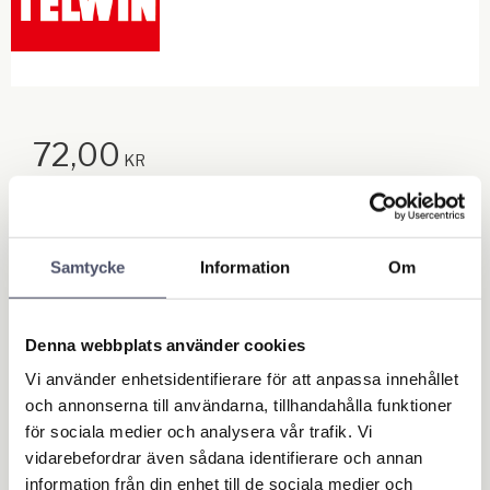
72,00
KR
Antal
st
Samtycke
Information
Om
Lägg till
KÖP
Denna webbplats använder cookies
Lagerstatus
I lager
Vi använder enhetsidentifierare för att anpassa innehållet
Artikelnr
422961
och annonserna till användarna, tillhandahålla funktioner
för sociala medier och analysera vår trafik. Vi
Ge ett omdöme!
vidarebefordrar även sådana identifierare och annan
information från din enhet till de sociala medier och