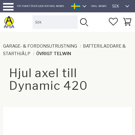
SEK
FRI FRAKT ÖVER 1.600 KR/INKL MOMS
INKL. MOMS
SVENSKA
Meny
FAVORI
KUND
GARAGE- & FORDONSUTRUSTNING
BATTERILADDARE &
STARTHJÄLP
ÖVRIGT TELWIN
Hjul axel till
Dynamic 420