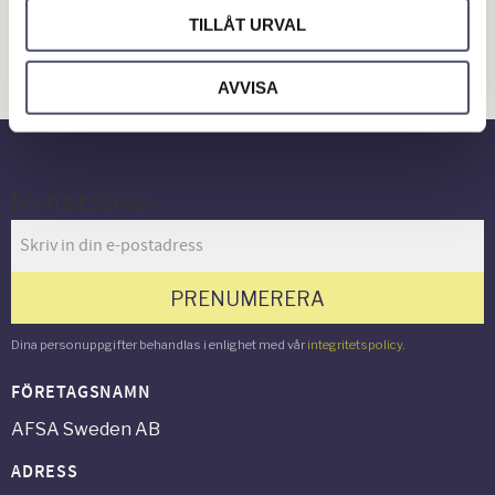
Hus & Hem
TILLÅT URVAL
Verkstad & Industri
AVVISA
Gård & Grönyta
Nyhetsbrev
PRENUMERERA
Dina personuppgifter behandlas i enlighet med vår
integritetspolicy
.
FÖRETAGSNAMN
AFSA Sweden AB
ADRESS