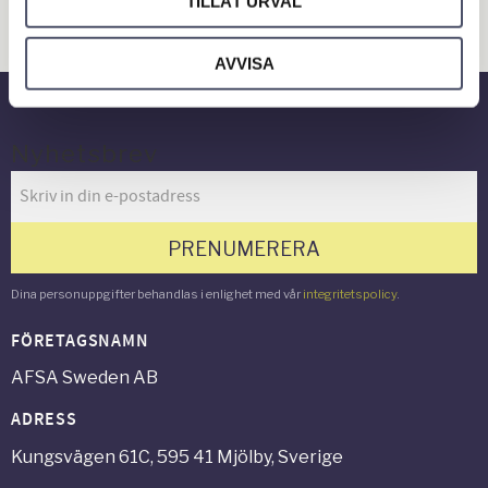
TILLÅT URVAL
Verkstad & Industri
Gård & Grönyta
AVVISA
Nyhetsbrev
PRENUMERERA
Dina personuppgifter behandlas i enlighet med vår
integritetspolicy
.
FÖRETAGSNAMN
AFSA Sweden AB
ADRESS
Kungsvägen 61C, 595 41 Mjölby, Sverige