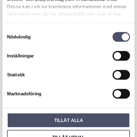
Omdömen
Dessa kan i sin tur kombinera informationen med annan
information som du har tillhandahållit eller som de har
Du
samlat in när du har använt deras tjänster.
Samtyckesval
Nödvändig
Inställningar
Bli den första att lämna ett omdöme.
Statistik
OUTLET - REA
Marknadsföring
Maskin & Fordonstillbehör
Garage- & Fordonsutrustning
Släpvagn & Trailer
TILLÅT ALLA
Hus & Hem