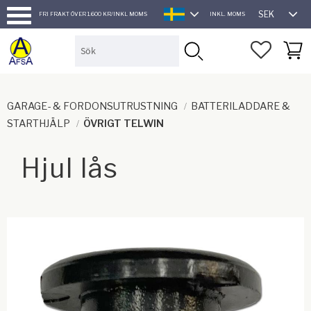
SEK
FRI FRAKT ÖVER 1.600 KR/INKL MOMS
INKL. MOMS
SVENSKA
Meny
FAVORI
KUND
GARAGE- & FORDONSUTRUSTNING
BATTERILADDARE &
STARTHJÄLP
ÖVRIGT TELWIN
Hjul lås