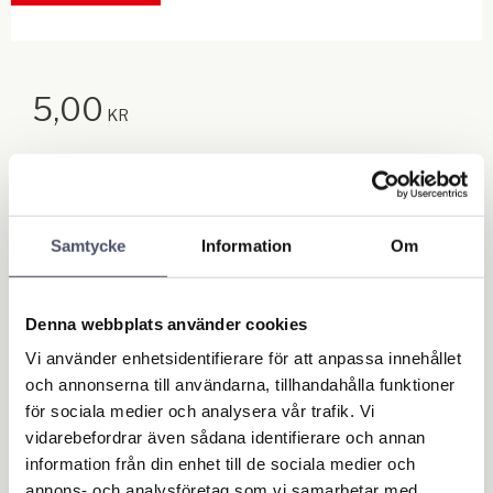
5,00
KR
Antal
st
Samtycke
Information
Om
Lägg till
KÖP
Denna webbplats använder cookies
Lagerstatus
I lager
Artikelnr
322102
Vi använder enhetsidentifierare för att anpassa innehållet
och annonserna till användarna, tillhandahålla funktioner
Ge ett omdöme!
för sociala medier och analysera vår trafik. Vi
vidarebefordrar även sådana identifierare och annan
information från din enhet till de sociala medier och
annons- och analysföretag som vi samarbetar med.