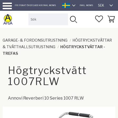
SEK
FRI FRAKT ÖVER 1.600 KR/INKL MOMS
INKL. MOMS
SVENSKA
Meny
FAVORI
KUND
GARAGE- & FORDONSUTRUSTNING
HÖGTRYCKSTVÄTTAR
& TVÄTTHALLSUTRUSTNING
HÖGTRYCKSTVÄTTAR -
TREFAS
Högtryckstvätt
1007RLW
Annovi Reverberi 10 Series 1007 RLW