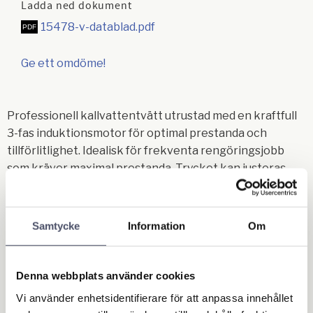
Ladda ned dokument
15478-v-datablad.pdf
Ge ett omdöme!
Professionell kallvattentvätt utrustad med en kraftfull
3-fas induktionsmotor för optimal prestanda och
tillförlitlighet. Idealisk för frekventa rengöringsjobb
som kräver maximal prestanda. Trycket kan justeras
efter behov och kan lätt övervakas med hjälp av
tryckmätaren.
Samtycke
Information
Om
Triplex pump med keramiska kolvar och
vevstakessystem med pumphuvud i mässing.
Automatisk by-pass ventil.
Denna webbplats använder cookies
Induktionsmotor med termiskt skydd.
Vi använder enhetsidentifierare för att anpassa innehållet