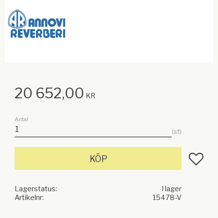
20 652,00
KR
Antal
st
Lägg till
KÖP
Lagerstatus
I lager
Artikelnr
15478-V