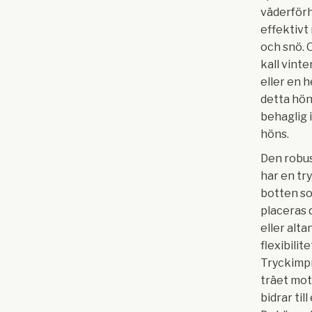
väderförh
effektivt
och snö. 
kall vint
eller en 
detta hön
behaglig 
höns.
Den robu
har en t
botten so
placeras 
eller alta
flexibilite
Tryckimp
träet mot 
bidrar til