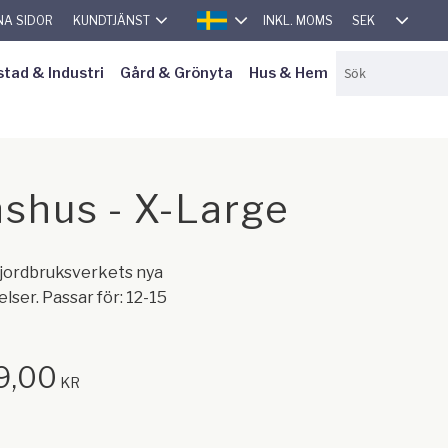
SEK
NA SIDOR
KUNDTJÄNST
INKL. MOMS
SVENSKA
stad & Industri
Gård & Grönyta
Hus & Hem
shus - X-Large
 jordbruksverkets nya
ser. Passar för: 12-15
9,00
KR