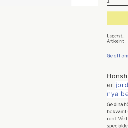
Lagerstatus
Artikelnr
Ge ett o
Hönsh
er
jor
nya b
Ge dina h
bekvämt o
runt. Vår
specialde