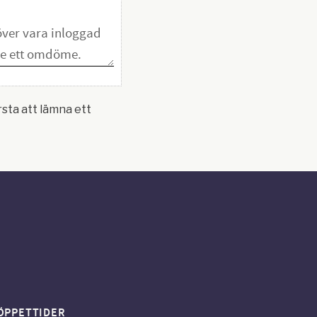
rsta att lämna ett
ÖPPETTIDER