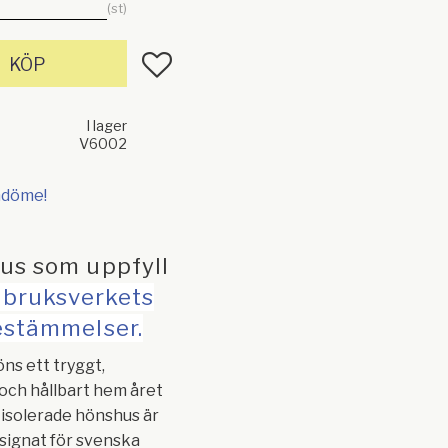
st
Lägg till i favoriter
KÖP
I lager
V6002
mdöme!
us som uppfyll
dbruksverkets
estämmelser.
öns ett tryggt,
ch hållbart hem året
t isolerade hönshus är
signat för svenska