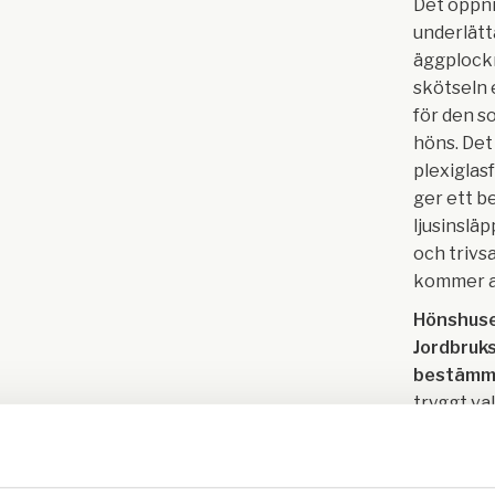
Det öppn
underlätt
äggplockn
skötseln 
för den so
höns. Det
plexiglas
ger ett b
ljusinsläp
och trivs
kommer a
Hönshuse
Jordbruk
bestämm
tryggt val 
gällande r
För ännu