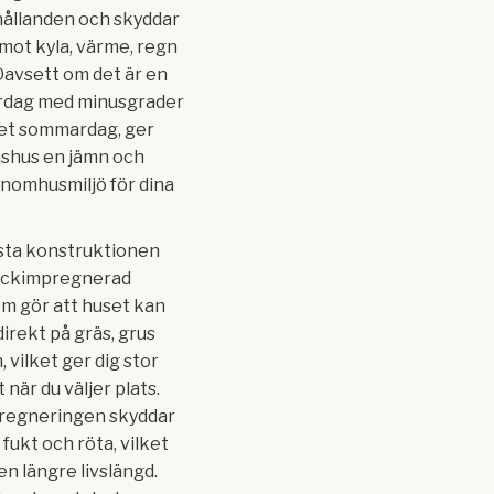
ållanden och skyddar
 mot kyla, värme, regn
Oavsett om det är en
erdag med minusgrader
het sommardag, ger
shus en jämn och
inomhusmiljö för dina
sta konstruktionen
ryckimpregnerad
m gör att huset kan
direkt på gräs, grus
n, vilket ger dig stor
t när du väljer plats.
regneringen skyddar
fukt och röta, vilket
l en längre livslängd.