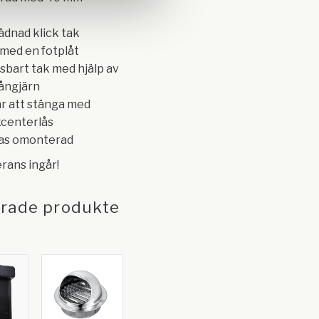
ädnad klick tak
 med en fotplåt
sbart tak med hjälp av
gångjärn
år att stänga med
xcenterlås
ras omonterad
rans ingår!
erade produkte