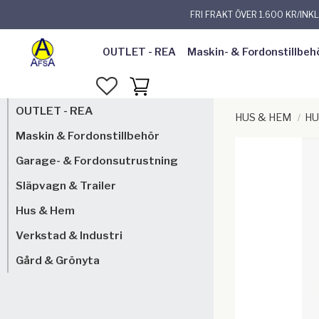
FRI FRAKT ÖVER 1.600 KR/INK
OUTLET - REA
Maskin- & Fordonstillbeh
FAVORITER
KUNDVAGN
OUTLET - REA
HUS & HEM
HU
Maskin & Fordonstillbehör
Garage- & Fordonsutrustning
Släpvagn & Trailer
Hus & Hem
Verkstad & Industri
Gård & Grönyta