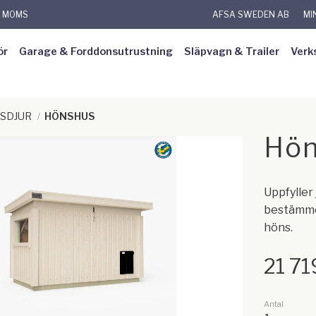
L MOMS
AFSA SWEDEN AB
MI
ör
Garage & Forddonsutrustning
Släpvagn & Trailer
Verk
SDJUR
HÖNSHUS
Hön
Uppfyller
bestämmel
höns.
21 71
Antal