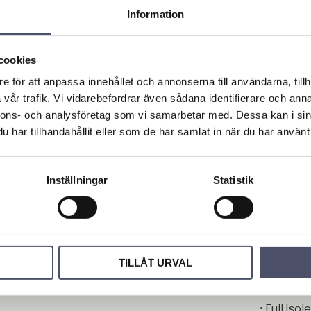
funktiona
Information
gärna med 
som kan g
hönsens v
cookies
Beställ i
e för att anpassa innehållet och annonserna till användarna, tillh
det hem d
vår trafik. Vi vidarebefordrar även sådana identifierare och anna
hållbart o
nnons- och analysföretag som vi samarbetar med. Dessa kan i sin
många år 
har tillhandahållit eller som de har samlat in när du har använt 
Mått:
Innerrum
Invändig
Inställningar
Statistik
Bottenyt
Total höj
Ingångsh
Specifika
TILLÅT URVAL
• Ytterpa
• Insidan
• Full Is