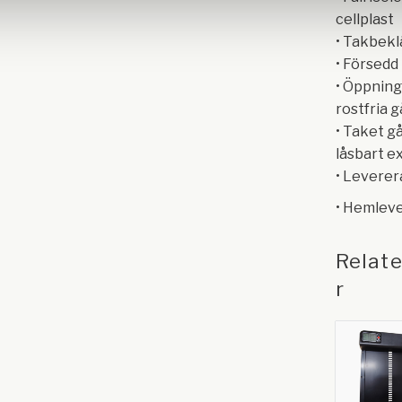
cellplast
• Takbekl
• Försedd
• Öppning
rostfria 
• Taket g
låsbart e
• Levere
• Hemleve
Relat
r