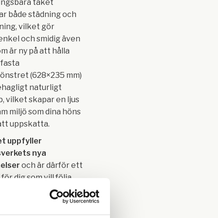
ingsbara taket
ar både städning och
ing, vilket gör
enkel och smidig även
m är ny på att hålla
 fasta
fönstret (628×235 mm)
ehagligt naturligt
p, vilket skapar en ljus
am miljö som dina höns
tt uppskatta.
t uppfyller
sverkets nya
elser
och är därför ett
för dig som vill följa
egler.
 högre komfort och