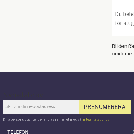
Bli den fö
omdöme.
Nyhetsbrev
PRENUMERERA
Dina personuppgifter behandlas i enlighet med vår
integritetspolicy
.
TELEFON