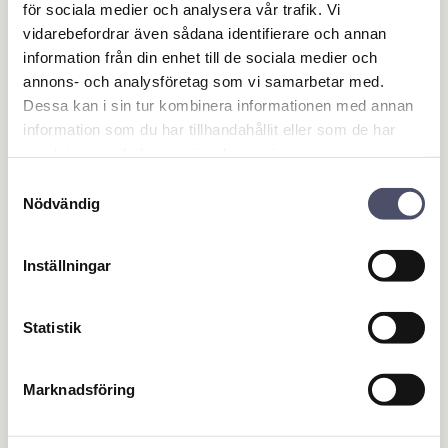
för sociala medier och analysera vår trafik. Vi
En sak att tänka på när du placerar ut hoppbordet är att
vidarebefordrar även sådana identifierare och annan
det helst ska stå bakom eller vid sidan om hundkojan,
information från din enhet till de sociala medier och
eftersom takets höjd är lägre på baksidan.
annons- och analysföretag som vi samarbetar med.
Dessa kan i sin tur kombinera informationen med annan
Relaterade produkter
information som du har tillhandahållit eller som de har
samlat in när du har använt deras tjänster.
Samtyckesval
Nödvändig
Inställningar
Statistik
Hundkoja - Small
Hundkoja - Dubbel -
Marknadsföring
Small
Passar för: Beagle, Fransk
Bulldogg, Tax m.fl.
Passar 2 hundar: Beagle,
Fransk Bulldogg, Tax m.fl.