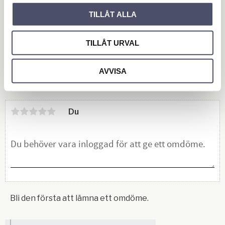
10 030,00
15 850,00
KR
KR
TILLÅT ALLA
TILLÅT URVAL
KÖP
KÖP
Lägg till i favoriter
Lägg 
AVVISA
Omdömen
Du
Bli den första att lämna ett omdöme.