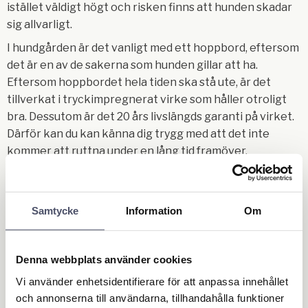
istället väldigt högt och risken finns att hunden skadar
sig allvarligt.
I hundgården är det vanligt med ett hoppbord, eftersom
det är en av de sakerna som hunden gillar att ha.
Eftersom hoppbordet hela tiden ska stå ute, är det
tillverkat i tryckimpregnerat virke som håller otroligt
bra. Dessutom är det 20 års livslängds garanti på virket.
Därför kan du kan känna dig trygg med att det inte
kommer att ruttna under en lång tid framöver.
Våra hoppbord finns i 3 storlekar och matchar
storlekarna på våra hundkojor väldigt bra. Om du har en
mindre hund exempelvis en Beagle, Fransk Bulldogg, Tax
Samtycke
Information
Om
eller liknande är storleken S det optimala valet. Höjden
på våra hoppbord är anpassade för att dela hundkojans
Denna webbplats använder cookies
höjd så bra som möjligt och göra det enkelt för alla
hundraser att komma upp på hundkojans tak, utan
Vi använder enhetsidentifierare för att anpassa innehållet
problem.
och annonserna till användarna, tillhandahålla funktioner