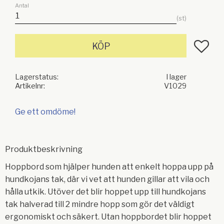
Antal
st
Lägg till
KÖP
Lagerstatus
I lager
Artikelnr
V1029
Ge ett omdöme!
Produktbeskrivning
Hoppbord som hjälper hunden att enkelt hoppa upp på
hundkojans tak, där vi vet att hunden gillar att vila och
hålla utkik. Utöver det blir hoppet upp till hundkojans
tak halverad till 2 mindre hopp som gör det väldigt
ergonomiskt och säkert. Utan hoppbordet blir hoppet