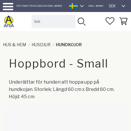
SEK
FRI FRAKT ÖVER 1.600 KR/INKL MOMS
INKL. MOMS
SVENSKA
Meny
FAVORI
KUND
HUS & HEM
HUSDJUR
HUNDKOJOR
Hoppbord - Small
Underlättar för hunden att hoppa upp på
hundkojan. Storlek: Längd 60 cm x Bredd 60 cm.
Höjd: 45 cm