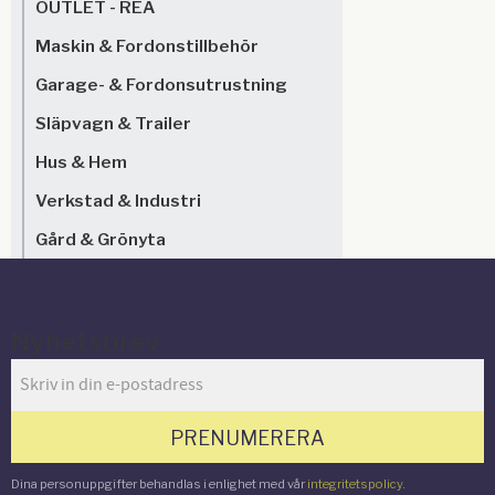
OUTLET - REA
Maskin & Fordonstillbehör
Garage- & Fordonsutrustning
Släpvagn & Trailer
Hus & Hem
Verkstad & Industri
Gård & Grönyta
Nyhetsbrev
PRENUMERERA
Dina personuppgifter behandlas i enlighet med vår
integritetspolicy
.