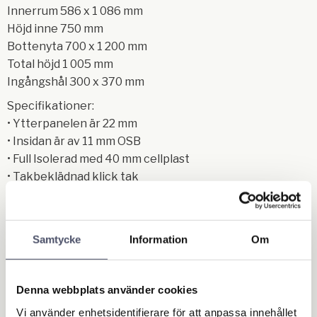
Innerrum 586 x 1 086 mm
Höjd inne 750 mm
Bottenyta 700 x 1 200 mm
Total höjd 1 005 mm
Ingångshål 300 x 370 mm
Specifikationer:
• Ytterpanelen är 22 mm
• Insidan är av 11 mm OSB
• Full Isolerad med 40 mm cellplast
• Takbeklädnad klick tak
• Försedd med en fotplåt
• Öppningsbart tak med hjälp av rostfria gångjärn
• Taket går att stänga med låsbart excenterlås
Samtycke
Information
Om
• Levereras omonterad
Varför denna hundkoja?:
• Uppfyller Jordbruksverkets nya bestämmelser
Denna webbplats använder cookies
• Svensk design
Vi använder enhetsidentifierare för att anpassa innehållet