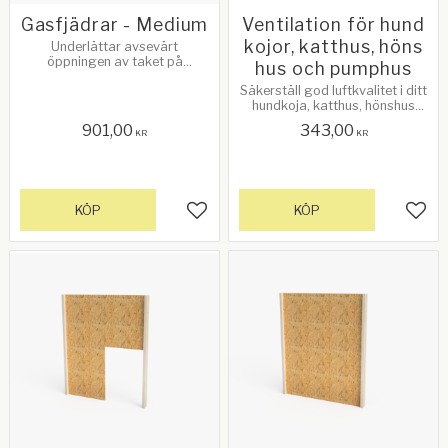
Gasfjädrar - Medium
Ventilation för hund
kojor, katthus, höns
Underlättar avsevärt
öppningen av taket på
hus och pumphus
Hundkojan
Säkerställ god luftkvalitet i ditt
hundkoja, katthus, hönshus
eller pumphus (enkel eller
901,00
343,00
dubbel) med vår högkvalitativa
KR
KR
ventilationslösning.
KÖP
KÖP
Lägg till i favoriter
Lägg 