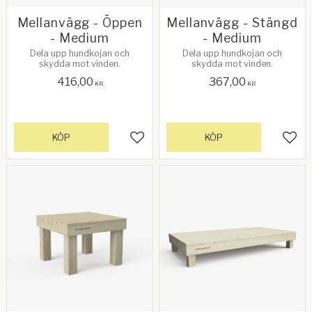
Mellanvägg - Öppen
Mellanvägg - Stängd
- Medium
- Medium
Dela upp hundkojan och
Dela upp hundkojan och
skydda mot vinden.
skydda mot vinden.
416,00
367,00
KR
KR
KÖP
KÖP
Lägg till i favoriter
Lägg 