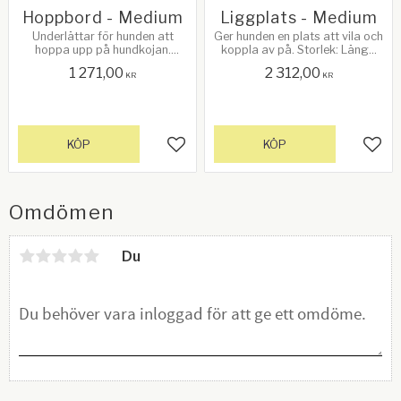
Hoppbord - Medium
Liggplats - Medium
Underlättar för hunden att
Ger hunden en plats att vila och
hoppa upp på hundkojan.
koppla av på. Storlek: Längd
Storlek: Längd 70 cm x Bredd
120 cm x Bredd 70 cm. Höjd 25
1 271,00
2 312,00
70 cm. Höjd: 50 cm
cm
KR
KR
KÖP
KÖP
Lägg till i favoriter
Lägg 
Omdömen
Du