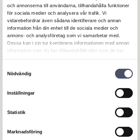
• Svensk tillverkning
och annonserna till användarna, tillhandahålla funktioner
• Hög kvalité av hållbara material
för sociala medier och analysera vår trafik. Vi
• Brett sortiment av unika tillval
vidarebefordrar även sådana identifierare och annan
• Ett smart & prisvärt val
information från din enhet till de sociala medier och
• Säker betalning i samarbete med Svea Ekonomi
annons- och analysföretag som vi samarbetar med.
• Möjlighet att delbetala upp till 24 månader räntefritt
Dessa kan i sin tur kombinera informationen med annan
• Hemleverans ingår!
information som du har tillhandahållit eller som de har
samlat in när du har använt deras tjänster.
Relaterade produkter
Samtyckesval
Nödvändig
Inställningar
Statistik
Marknadsföring