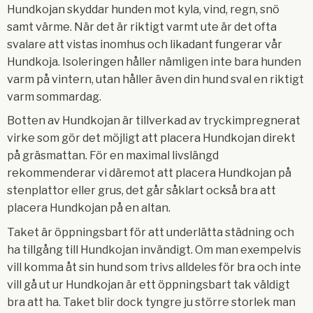
Hundkojan skyddar hunden mot kyla, vind, regn, snö
samt värme. När det är riktigt varmt ute är det ofta
svalare att vistas inomhus och likadant fungerar vår
Hundkoja. Isoleringen håller nämligen inte bara hunden
varm på vintern, utan håller även din hund sval en riktigt
varm sommardag.
Botten av Hundkojan är tillverkad av tryckimpregnerat
virke som gör det möjligt att placera Hundkojan direkt
på gräsmattan. För en maximal livslängd
rekommenderar vi däremot att placera Hundkojan på
stenplattor eller grus, det går såklart också bra att
placera Hundkojan på en altan.
Taket är öppningsbart för att underlätta städning och
ha tillgång till Hundkojan invändigt. Om man exempelvis
vill komma åt sin hund som trivs alldeles för bra och inte
vill gå ut ur Hundkojan är ett öppningsbart tak väldigt
bra att ha. Taket blir dock tyngre ju större storlek man