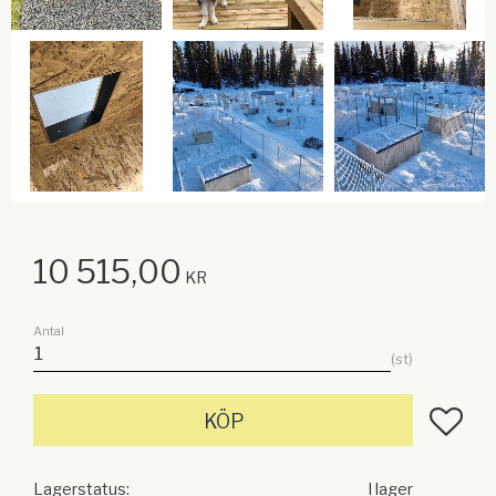
10 515,00
KR
Antal
st
Lägg till
KÖP
Lagerstatus
I lager