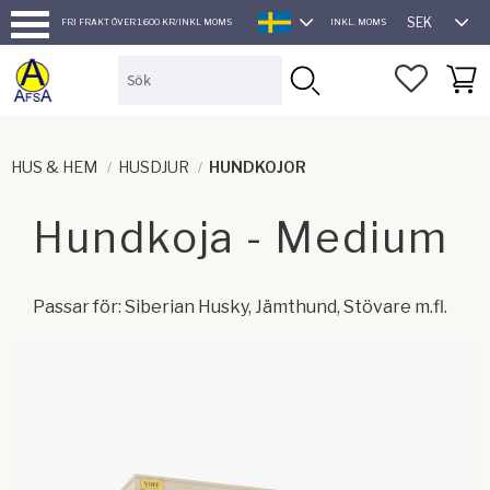
SEK
FRI FRAKT ÖVER 1.600 KR/INKL MOMS
INKL. MOMS
SVENSKA
Meny
FAVORI
KUND
HUS & HEM
HUSDJUR
HUNDKOJOR
Hundkoja - Medium
Passar för: Siberian Husky, Jämthund, Stövare m.fl.