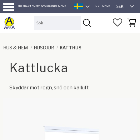
SEK
FRI FRAKT ÖVER 1.600 KR/INKL MOMS
INKL. MOMS
SVENSKA
Meny
FAVORI
KUND
HUS & HEM
HUSDJUR
KATTHUS
Kattlucka
Skyddar mot regn, snö och kalluft