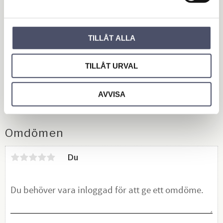
Katthus
Uppfyller jordbruksverkets nya
TILLÅT ALLA
bestämmelser.
6 005,00
KR
TILLÅT URVAL
AVVISA
KÖP
Lägg till i favoriter
Omdömen
Du