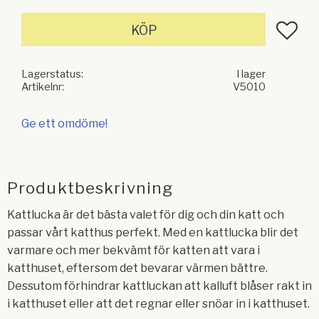
Lägg till
KÖP
Lagerstatus
I lager
Artikelnr
V5010
Ge ett omdöme!
Produktbeskrivning
Kattlucka är det bästa valet för dig och din katt och
passar vårt katthus perfekt. Med en kattlucka blir det
varmare och mer bekvämt för katten att vara i
katthuset, eftersom det bevarar värmen bättre.
Dessutom förhindrar kattluckan att kalluft blåser rakt in
i katthuset eller att det regnar eller snöar in i katthuset.