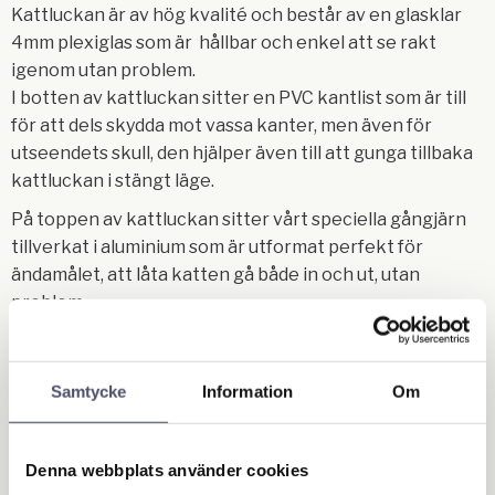
Kattluckan är av hög kvalité och består av en glasklar
4mm plexiglas som är hållbar och enkel att se rakt
igenom utan problem.
I botten av kattluckan sitter en PVC kantlist som är till
för att dels skydda mot vassa kanter, men även för
utseendets skull, den hjälper även till att gunga tillbaka
kattluckan i stängt läge.
På toppen av kattluckan sitter vårt speciella gångjärn
tillverkat i aluminium som är utformat perfekt för
ändamålet, att låta katten gå både in och ut, utan
problem.
Gångjärnet är tillverkat för att vikas totalt 180 grader
dvs. 90 grader in och 90 grader ut, perfekt för att katten
inte ska fastna.
Samtycke
Information
Om
Montering av kattluckan är väldigt enkel, eftersom
förborrade hål redan är gjorda i gångjärnet. PS.
Denna webbplats använder cookies
Förborrning i materialet där kattluckan ska monteras