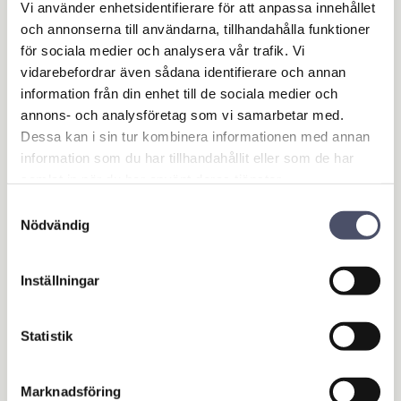
Vi använder enhetsidentifierare för att anpassa innehållet
krävs.
och annonserna till användarna, tillhandahålla funktioner
Specialtillverkad kattlucka?
för sociala medier och analysera vår trafik. Vi
vidarebefordrar även sådana identifierare och annan
Har du ett färdigt katthus och behöver en eller flera
information från din enhet till de sociala medier och
passande kattluckor med dina mått, tveka inte att
annons- och analysföretag som vi samarbetar med.
kontakta oss. Vi hjälper gärna till och tar fram ett pris
Dessa kan i sin tur kombinera informationen med annan
anpassat för vad just du behöver!
information som du har tillhandahållit eller som de har
samlat in när du har använt deras tjänster.
Relaterade produkter
Samtyckesval
Nödvändig
Inställningar
Statistik
Marknadsföring