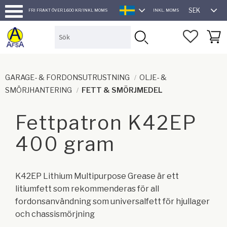
SEK
FRI FRAKT ÖVER 1.600 KR/INKL MOMS
INKL. MOMS
SVENSKA
Meny
FAVORI
KUND
GARAGE- & FORDONSUTRUSTNING
OLJE- &
SMÖRJHANTERING
FETT & SMÖRJMEDEL
Fettpatron K42EP
400 gram
K42EP Lithium Multipurpose Grease är ett
litiumfett som rekommenderas för all
fordonsanvändning som universalfett för hjullager
och chassismörjning