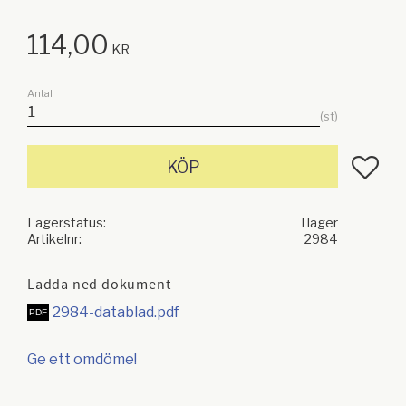
114,00
KR
Antal
st
Lägg till
KÖP
Lagerstatus
I lager
Artikelnr
2984
Ladda ned dokument
2984-datablad.pdf
Ge ett omdöme!