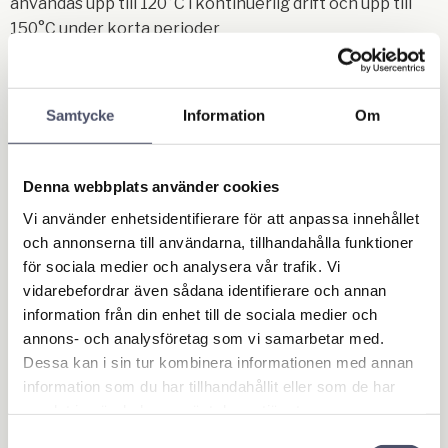
användas upp till 120°C i kontinuerlig drift och upp till
150°C under korta perioder
Passar fettspruta art.nr 219. För att den ska passa så
måste man även köpa adapter art.nr 218.
Samtycke
Information
Om
Relaterade produkter
Denna webbplats använder cookies
Vi använder enhetsidentifierare för att anpassa innehållet
och annonserna till användarna, tillhandahålla funktioner
för sociala medier och analysera vår trafik. Vi
vidarebefordrar även sådana identifierare och annan
information från din enhet till de sociala medier och
annons- och analysföretag som vi samarbetar med.
Dessa kan i sin tur kombinera informationen med annan
information som du har tillhandahållit eller som de har
samlat in när du har använt deras tjänster.
Fettspruta Fuchsstil
Fettspruta Fuchsstil
Samtyckesval