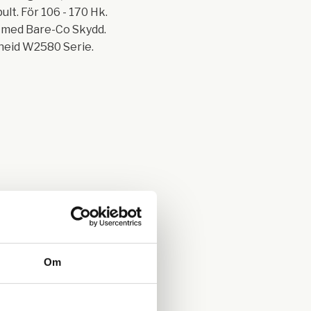
lt. För 106 - 170 Hk.
 med Bare-Co Skydd.
heid W2580 Serie.
Om
 meter infälld.
Stjärna 1.5