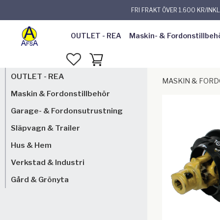
FRI FRAKT ÖVER 1.600 KR/INK
OUTLET - REA
Maskin- & Fordonstillbeh
FAVORITER
KUNDVAGN
OUTLET - REA
MASKIN & FOR
Maskin & Fordonstillbehör
Garage- & Fordonsutrustning
Släpvagn & Trailer
Hus & Hem
Verkstad & Industri
Gård & Grönyta