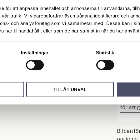
Max. kont
e för att anpassa innehållet och annonserna till användarna, tillh
användnin
vår trafik. Vi vidarebefordrar även sådana identifierare och anna
Max. tillf
nnons- och analysföretag som vi samarbetar med. Dessa kan i sin
80°
har tillhandahållit eller som de har samlat in när du har använt 
Brytbult:
Vikt: 36 k
Inställningar
Statistik
Omdö
TILLÅT URVAL
Bli den fö
omdöme.