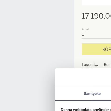
17 190,
Antal
KÖ
Lagerstatus
Best
Artikelnr
Ge ett omdöme
Samtycke
Denna webbplats använder 