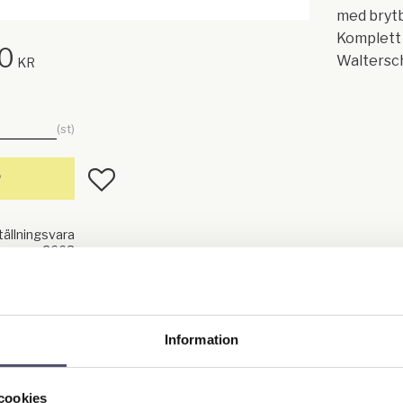
med brytbu
Komplett
00
Waltersc
KR
st
Lägg till i favoriter
P
ällningsvara
2663
!
Information
Längd: 1,5
Profilrör 
cookies