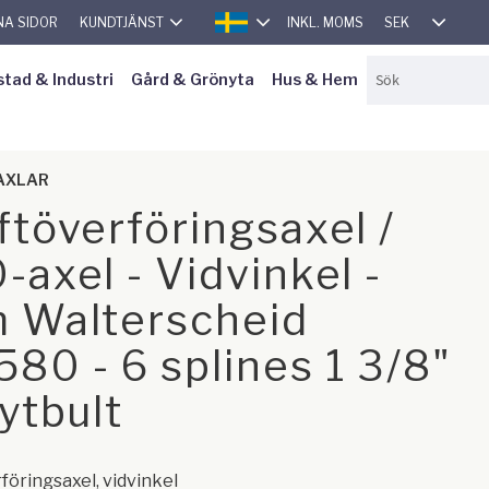
SEK
NA SIDOR
KUNDTJÄNST
INKL. MOMS
SVENSKA
stad & Industri
Gård & Grönyta
Hus & Hem
AXLAR
ftöverföringsaxel /
-axel - Vidvinkel -
 Walterscheid
80 - 6 splines 1 3/8"
rytbult
föringsaxel, vidvinkel