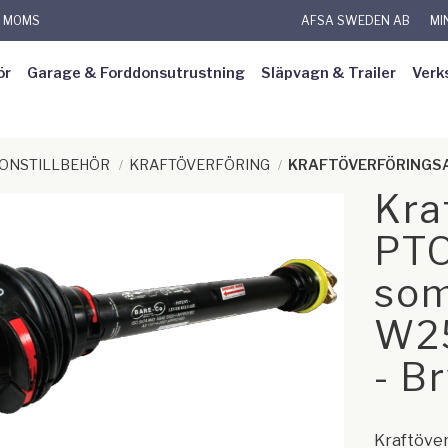
L MOMS
AFSA SWEDEN AB
MI
ör
Garage & Forddonsutrustning
Släpvagn & Trailer
Verk
DONSTILLBEHÖR
KRAFTÖVERFÖRING
KRAFTÖVERFÖRINGS
Kra
PTO
som
W25
- B
Kraftöver