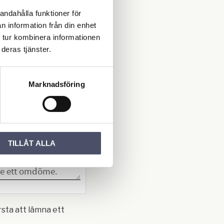
inuerlig
andahålla funktioner för
gsvinkel: 30°
n information från din enhet
ällig användningsvinkel:
 tur kombinera informationen
deras tjänster.
 M10x60
g
Marknadsföring
men
Du
TILLÅT ALLA
rsta att lämna ett